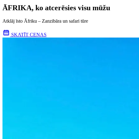
ĀFRIKA, ko atcerēsies visu mūžu
Atklāj īsto Āfriku – Zanzibāra un safari tūre
SKATĪT CENAS