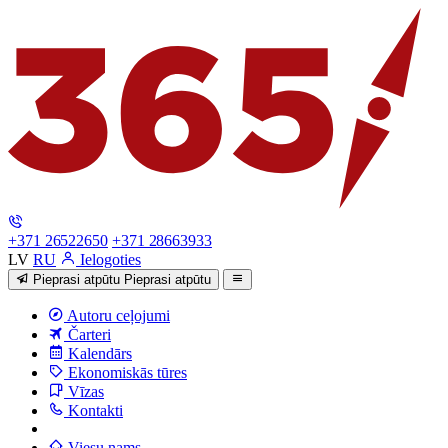
+371 26522650
+371 28663933
LV
RU
Ielogoties
Pieprasi atpūtu
Pieprasi atpūtu
Autoru ceļojumi
Čarteri
Kalendārs
Ekonomiskās tūres
Vīzas
Kontakti
Viesu nams