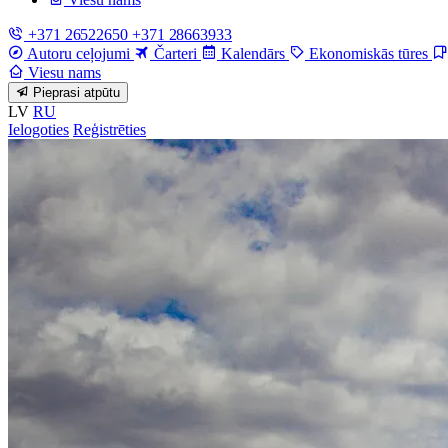
+371 26522650
+371 28663933
Autoru ceļojumi
Čarteri
Kalendārs
Ekonomiskās tūres
Viesu nams
Pieprasi atpūtu
LV
RU
Ielogoties
Reģistrēties