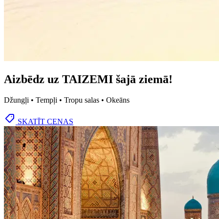
Aizbēdz uz TAIZEMI šajā ziemā!
Džungļi • Tempļi • Tropu salas • Okeāns
SKATĪT CENAS