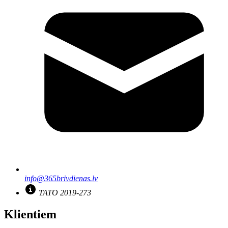
info@365brivdienas.lv
TATO 2019-273
Klientiem