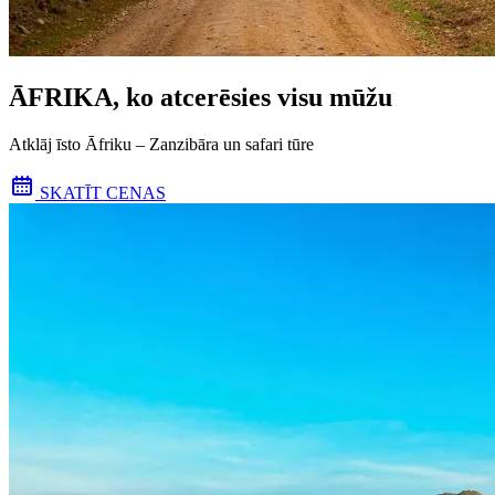
ĀFRIKA, ko atcerēsies visu mūžu
Atklāj īsto Āfriku – Zanzibāra un safari tūre
SKATĪT CENAS