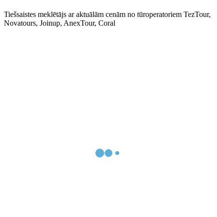
Tiešsaistes meklētājs ar aktuālām cenām no tūroperatoriem TezTour,
Novatours, Joinup, AnexTour, Coral