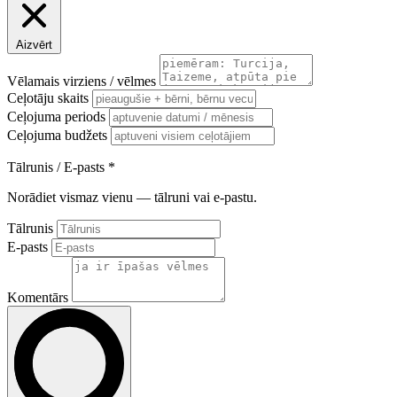
Aizvērt
Vēlamais virziens / vēlmes
Ceļotāju skaits
Ceļojuma periods
Ceļojuma budžets
Tālrunis / E-pasts
*
Norādiet vismaz vienu — tālruni vai e-pastu.
Tālrunis
E-pasts
Komentārs