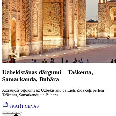
Uzbekistānas dārgumi – Taškenta,
Samarkanda, Buhāra
Aizraujošs ceļojums uz Uzbekistānu pa Lielā Zīda ceļa pēr­lēm –
Taškentu, Samarkandu un Buhāru
SKATĪT CENAS