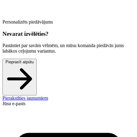
Personalizēts piedāvājums
Nevarat izvēlēties?
Pastāstiet par savām vēlmēm, un mūsu komanda piedāvās jums
labākos ceļojumu variantus.
Pieprasīt atpūtu
Pierakstīties jaunumiem
Jūsu e-pasts