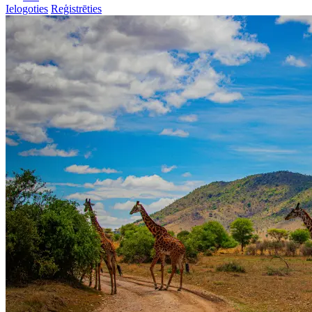
Ielogoties
Reģistrēties