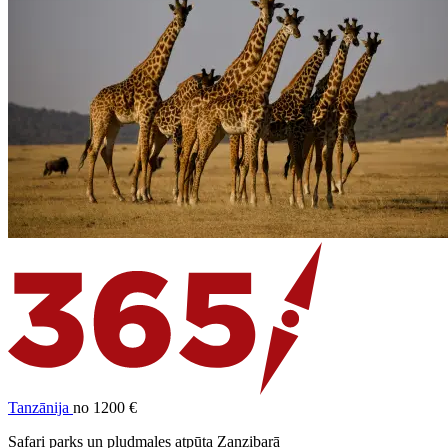
Tanzānija
no 1200 €
Safari parks un pludmales atpūta Zanzibarā