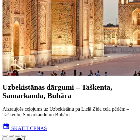
Uzbekistānas dārgumi – Taškenta,
Samarkanda, Buhāra
Aizraujošs ceļojums uz Uzbekistānu pa Lielā Zīda ceļa pēr­lēm –
Taškentu, Samarkandu un Buhāru
SKATĪT CENAS