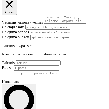
Aizvērt
Vēlamais virziens / vēlmes
Ceļotāju skaits
Ceļojuma periods
Ceļojuma budžets
Tālrunis / E-pasts
*
Norādiet vismaz vienu — tālruni vai e-pastu.
Tālrunis
E-pasts
Komentārs