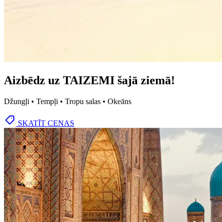
Aizbēdz uz TAIZEMI šajā ziemā!
Džungļi • Tempļi • Tropu salas • Okeāns
SKATĪT CENAS