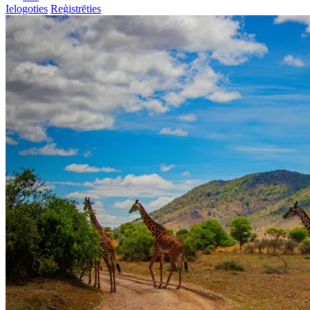
Ielogoties
Reģistrēties