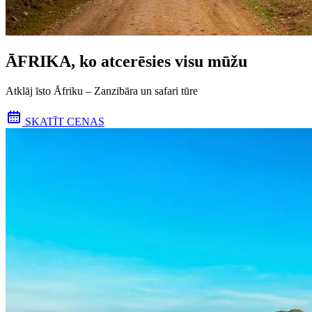
ĀFRIKA, ko atcerēsies visu mūžu
Atklāj īsto Āfriku – Zanzibāra un safari tūre
SKATĪT CENAS