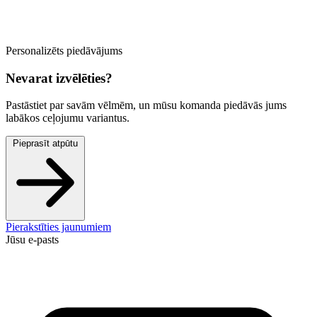
Personalizēts piedāvājums
Nevarat izvēlēties?
Pastāstiet par savām vēlmēm, un mūsu komanda piedāvās jums
labākos ceļojumu variantus.
Pieprasīt atpūtu
Pierakstīties jaunumiem
Jūsu e-pasts