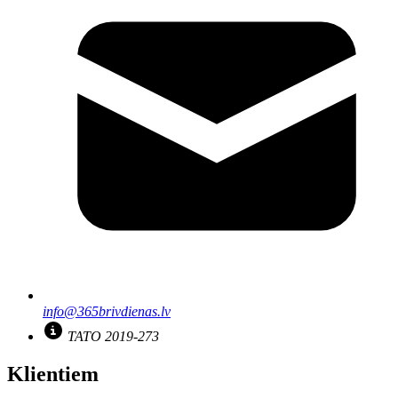
info@365brivdienas.lv
TATO 2019-273
Klientiem