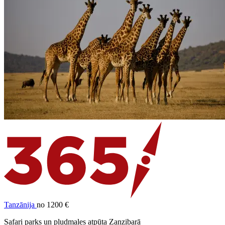
Tanzānija
no 1200 €
Safari parks un pludmales atpūta Zanzibarā