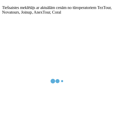
Tiešsaistes meklētājs ar aktuālām cenām no tūroperatoriem TezTour,
Novatours, Joinup, AnexTour, Coral