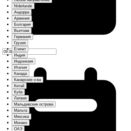
Nīderlande
Андорра
Армения
Болгария
Вьетнам
Германия
Грузия
Египет
Индия
Индонезия
Италия
Канада
Канарские о-ва
Китай
Куба
Латвия
Мальдивские острова
Мальта
Мексика
Монако
ОАЭ