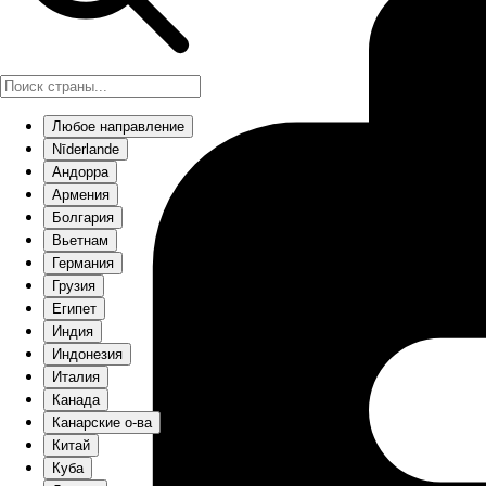
Любое направление
Nīderlande
Андорра
Армения
Болгария
Вьетнам
Германия
Грузия
Египет
Индия
Индонезия
Италия
Канада
Канарские о-ва
Китай
Куба