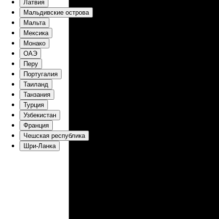
Латвия
Мальдивские острова
Мальта
Мексика
Монако
ОАЭ
Перу
Португалия
Таиланд
Танзания
Турция
Узбекистан
Франция
Чешская республика
Шри-Ланка