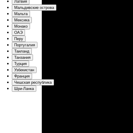
Латвия
Мальдивские острова
Мальта
Мексика
Монако
ОАЭ
Перу
Португалия
Таиланд
Танзания
Турция
Узбекистан
Франция
Чешская республика
Шри-Ланка