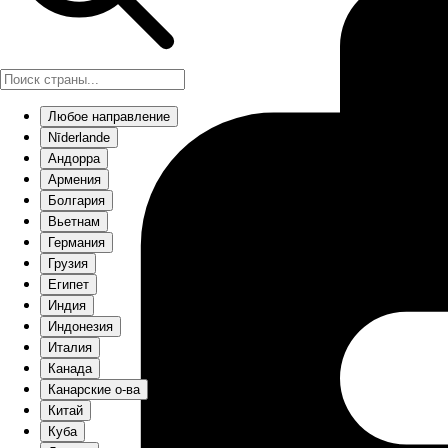
Любое направление
Nīderlande
Андорра
Армения
Болгария
Вьетнам
Германия
Грузия
Египет
Индия
Индонезия
Италия
Канада
Канарские о-ва
Китай
Куба