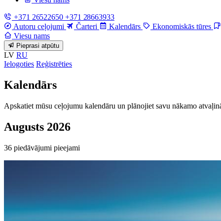
+371 26522650
+371 28663933
Autoru ceļojumi
Čarteri
Kalendārs
Ekonomiskās tūres
Viesu nams
Pieprasi atpūtu
LV
RU
Ielogoties
Reģistrēties
Kalendārs
Apskatiet mūsu ceļojumu kalendāru un plānojiet savu nākamo atvaļi
Augusts 2026
36 piedāvājumi pieejami