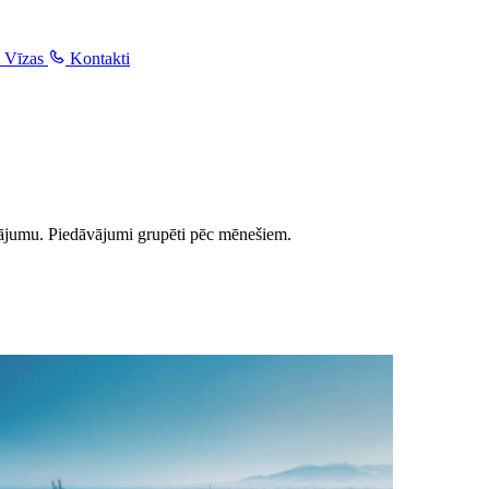
Vīzas
Kontakti
nājumu. Piedāvājumi grupēti pēc mēnešiem.