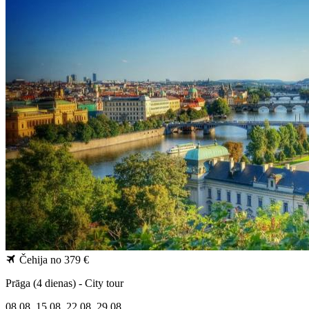
Čehija
no 379 €
Prāga (4 dienas) - City tour
08.08.
15.08.
22.08.
29.08.