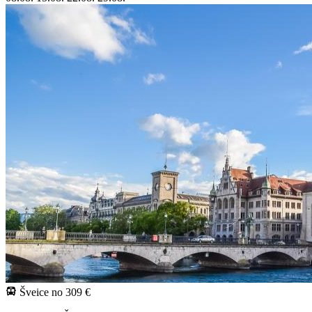
Šveice
no 309 €