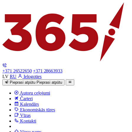
+371 26522650
+371 28663933
LV
RU
Ielogoties
Pieprasi atpūtu
Pieprasi atpūtu
Autoru ceļojumi
Čarteri
Kalendārs
Ekonomiskās tūres
Vīzas
Kontakti
Viesu nams