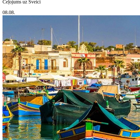
Ceļojums uz Šveici
08.08.