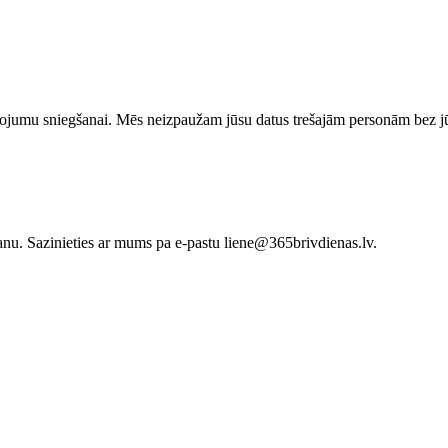
alpojumu sniegšanai. Mēs neizpaužam jūsu datus trešajām personām bez j
šanu. Sazinieties ar mums pa e-pastu
liene@365brivdienas.lv
.