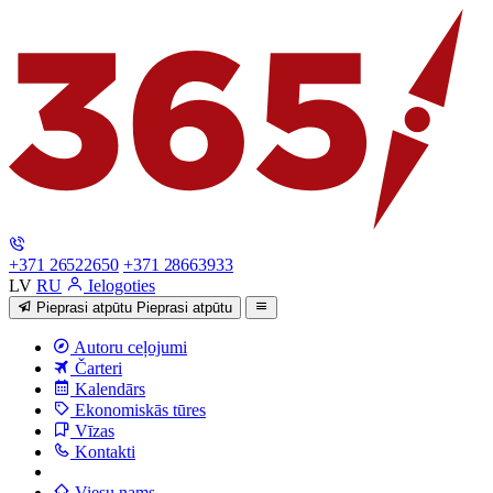
+371 26522650
+371 28663933
LV
RU
Ielogoties
Pieprasi atpūtu
Pieprasi atpūtu
Autoru ceļojumi
Čarteri
Kalendārs
Ekonomiskās tūres
Vīzas
Kontakti
Viesu nams