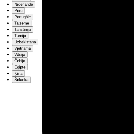
Nīderlande
Peru
Portugāle
Taizeme
Tanzānija
Turcija
Uzbekistāna
Vjetnama
Vācija
Čehija
Ēģipte
Ķīna
Šrilanka