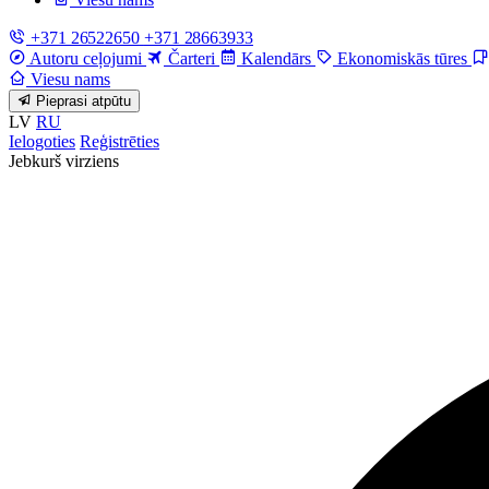
+371 26522650
+371 28663933
Autoru ceļojumi
Čarteri
Kalendārs
Ekonomiskās tūres
Viesu nams
Pieprasi atpūtu
LV
RU
Ielogoties
Reģistrēties
Jebkurš virziens