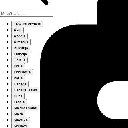
Jebkurš virziens
AAE
Andora
Armēnija
Bulgārija
Francija
Gruzija
Indija
Indonēzija
Itālija
Kanāda
Kanāriju salas
Kuba
Latvija
Maldīvu salas
Malta
Meksika
Monako