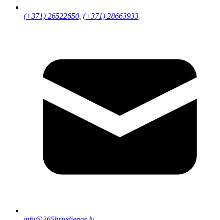
(+371) 26522650
,
(+371) 28663933
info@365brivdienas.lv