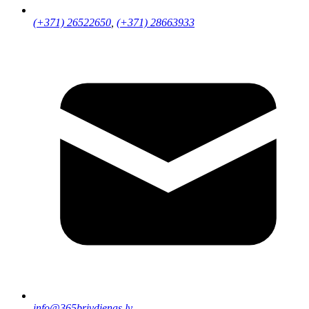
(+371) 26522650
,
(+371) 28663933
info@365brivdienas.lv