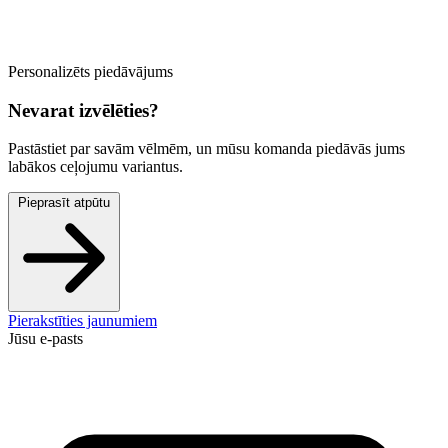
Personalizēts piedāvājums
Nevarat izvēlēties?
Pastāstiet par savām vēlmēm, un mūsu komanda piedāvās jums
labākos ceļojumu variantus.
Pieprasīt atpūtu
Pierakstīties jaunumiem
Jūsu e-pasts