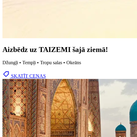
Aizbēdz uz TAIZEMI šajā ziemā!
Džungļi • Tempļi • Tropu salas • Okeāns
SKATĪT CENAS