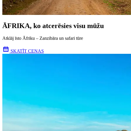
ĀFRIKA, ko atcerēsies visu mūžu
Atklāj īsto Āfriku – Zanzibāra un safari tūre
SKATĪT CENAS