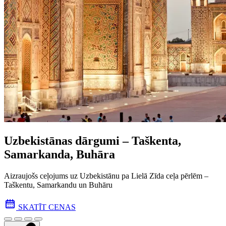
Uzbekistānas dārgumi – Taškenta,
Samarkanda, Buhāra
Aizraujošs ceļojums uz Uzbekistānu pa Lielā Zīda ceļa pēr­lēm –
Taškentu, Samarkandu un Buhāru
SKATĪT CENAS