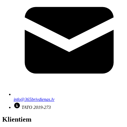
info@365brivdienas.lv
TATO 2019-273
Klientiem