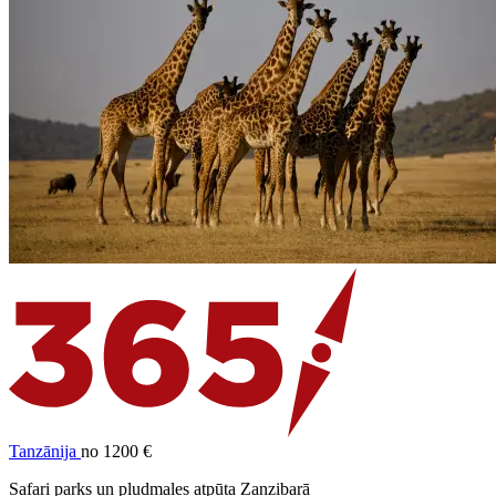
Tanzānija
no 1200 €
Safari parks un pludmales atpūta Zanzibarā