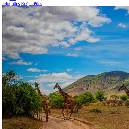
Ielogoties
Reģistrēties