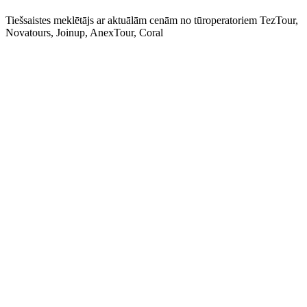
Tiešsaistes meklētājs ar aktuālām cenām no tūroperatoriem TezTour,
Novatours, Joinup, AnexTour, Coral