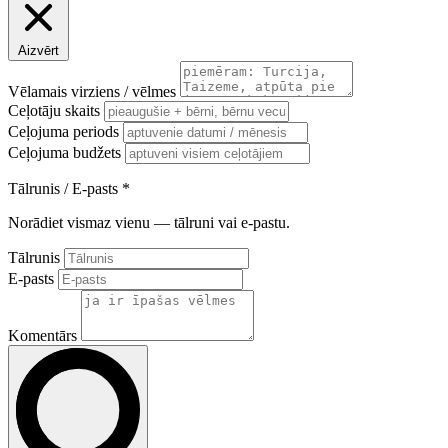
Aizvērt
Vēlamais virziens / vēlmes
Ceļotāju skaits
Ceļojuma periods
Ceļojuma budžets
Tālrunis / E-pasts
*
Norādiet vismaz vienu — tālruni vai e-pastu.
Tālrunis
E-pasts
Komentārs