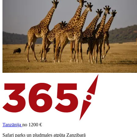
Tanzānija
no 1200 €
Safari parks un pludmales atpūta Zanzibarā