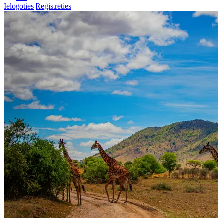
Ielogoties
Reģistrēties