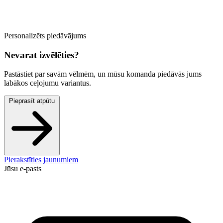
Personalizēts piedāvājums
Nevarat izvēlēties?
Pastāstiet par savām vēlmēm, un mūsu komanda piedāvās jums
labākos ceļojumu variantus.
Pieprasīt atpūtu
Pierakstīties jaunumiem
Jūsu e-pasts