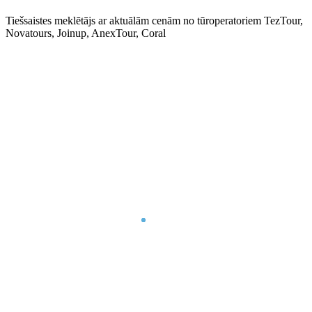
Tiešsaistes meklētājs ar aktuālām cenām no tūroperatoriem TezTour,
Novatours, Joinup, AnexTour, Coral