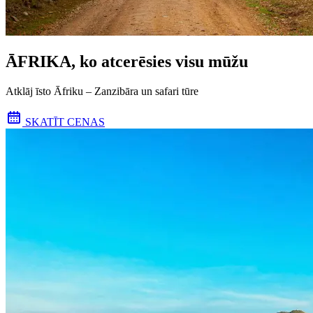
ĀFRIKA, ko atcerēsies visu mūžu
Atklāj īsto Āfriku – Zanzibāra un safari tūre
SKATĪT CENAS