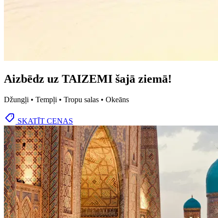
Aizbēdz uz TAIZEMI šajā ziemā!
Džungļi • Tempļi • Tropu salas • Okeāns
SKATĪT CENAS