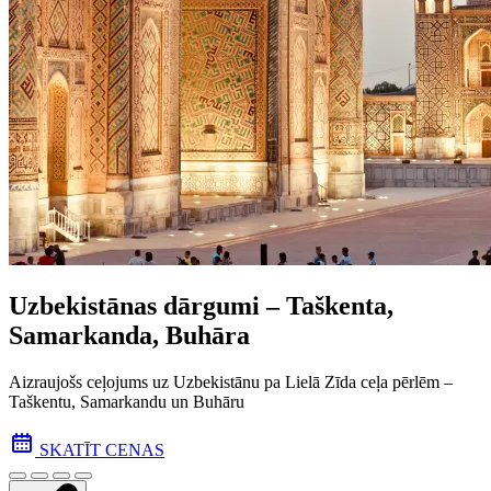
Uzbekistānas dārgumi – Taškenta,
Samarkanda, Buhāra
Aizraujošs ceļojums uz Uzbekistānu pa Lielā Zīda ceļa pēr­lēm –
Taškentu, Samarkandu un Buhāru
SKATĪT CENAS