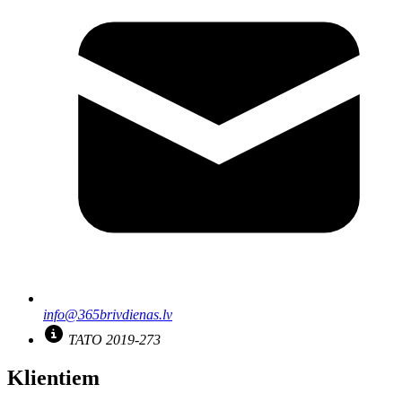
info@365brivdienas.lv
TATO 2019-273
Klientiem