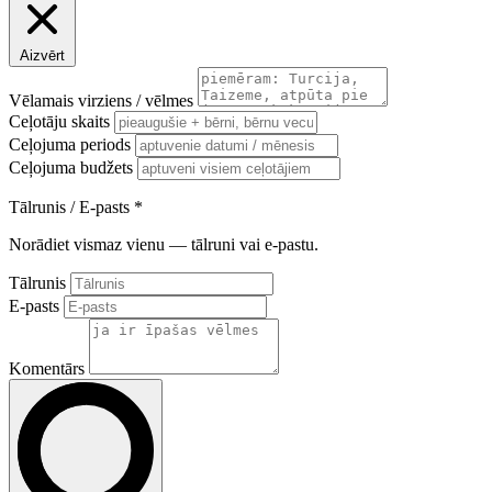
Aizvērt
Vēlamais virziens / vēlmes
Ceļotāju skaits
Ceļojuma periods
Ceļojuma budžets
Tālrunis / E-pasts
*
Norādiet vismaz vienu — tālruni vai e-pastu.
Tālrunis
E-pasts
Komentārs