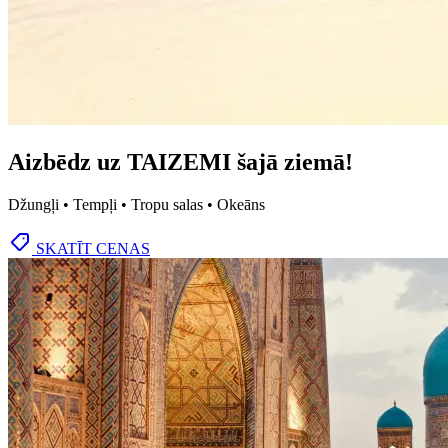
Aizbēdz uz TAIZEMI šajā ziemā!
Džungļi • Tempļi • Tropu salas • Okeāns
SKATĪT CENAS