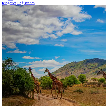
Ielogoties
Reģistrēties