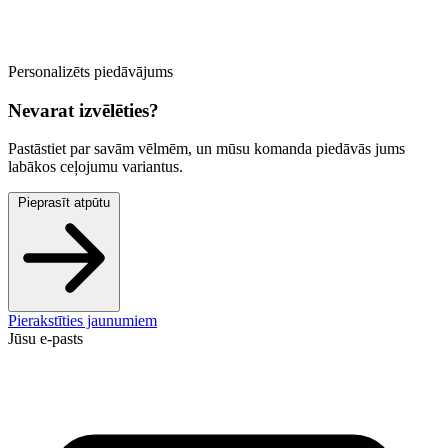
Personalizēts piedāvājums
Nevarat izvēlēties?
Pastāstiet par savām vēlmēm, un mūsu komanda piedāvās jums
labākos ceļojumu variantus.
Pieprasīt atpūtu
Pierakstīties jaunumiem
Jūsu e-pasts