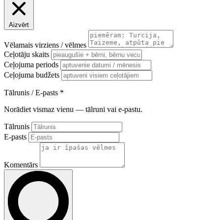
Aizvērt
Vēlamais virziens / vēlmes
Ceļotāju skaits
Ceļojuma periods
Ceļojuma budžets
Tālrunis / E-pasts
*
Norādiet vismaz vienu — tālruni vai e-pastu.
Tālrunis
E-pasts
Komentārs