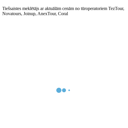
Tiešsaistes meklētājs ar aktuālām cenām no tūroperatoriem TezTour,
Novatours, Joinup, AnexTour, Coral