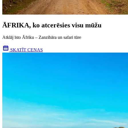
ĀFRIKA, ko atcerēsies visu mūžu
Atklāj īsto Āfriku – Zanzibāra un safari tūre
SKATĪT CENAS