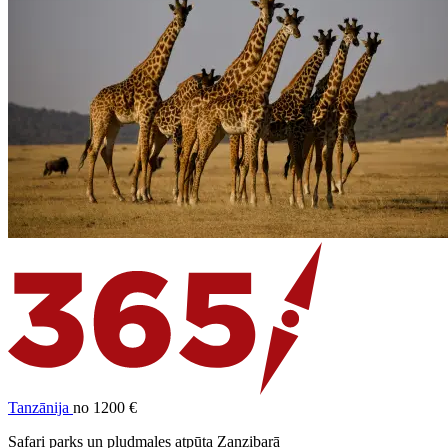
Tanzānija
no 1200 €
Safari parks un pludmales atpūta Zanzibarā