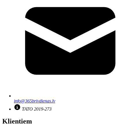
info@365brivdienas.lv
TATO 2019-273
Klientiem