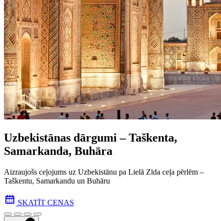
Uzbekistānas dārgumi – Taškenta,
Samarkanda, Buhāra
Aizraujošs ceļojums uz Uzbekistānu pa Lielā Zīda ceļa pēr­lēm –
Taškentu, Samarkandu un Buhāru
SKATĪT CENAS