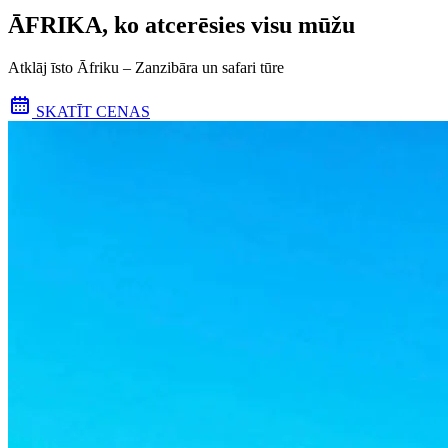
ĀFRIKA, ko atcerēsies visu mūžu
Atklāj īsto Āfriku – Zanzibāra un safari tūre
SKATĪT CENAS