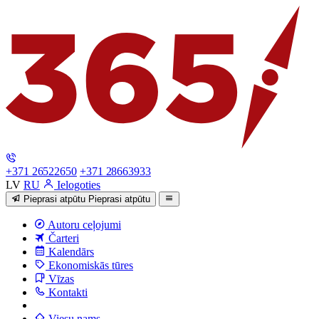
+371 26522650
+371 28663933
LV
RU
Ielogoties
Pieprasi atpūtu
Pieprasi atpūtu
Autoru ceļojumi
Čarteri
Kalendārs
Ekonomiskās tūres
Vīzas
Kontakti
Viesu nams