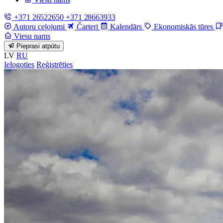
+371 26522650
+371 28663933
Autoru ceļojumi
Čarteri
Kalendārs
Ekonomiskās tūres
Viesu nams
Pieprasi atpūtu
LV
RU
Ielogoties
Reģistrēties