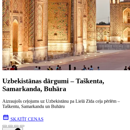
Uzbekistānas dārgumi – Taškenta,
Samarkanda, Buhāra
Aizraujošs ceļojums uz Uzbekistānu pa Lielā Zīda ceļa pēr­lēm –
Taškentu, Samarkandu un Buhāru
SKATĪT CENAS