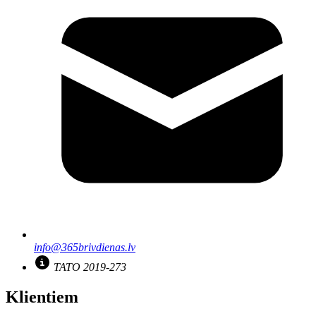
info@365brivdienas.lv
TATO 2019-273
Klientiem