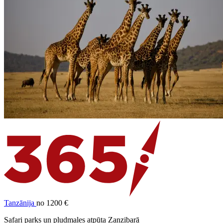
Tanzānija
no 1200 €
Safari parks un pludmales atpūta Zanzibarā