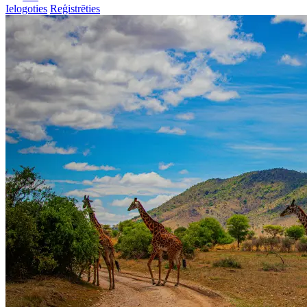
Ielogoties
Reģistrēties