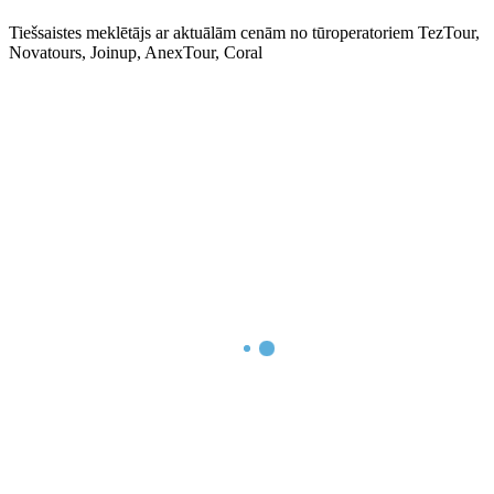
Tiešsaistes meklētājs ar aktuālām cenām no tūroperatoriem TezTour,
Novatours, Joinup, AnexTour, Coral