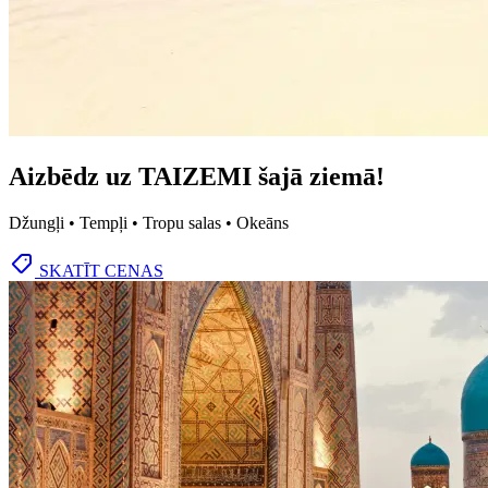
Aizbēdz uz TAIZEMI šajā ziemā!
Džungļi • Tempļi • Tropu salas • Okeāns
SKATĪT CENAS