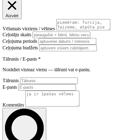
Aizvērt
Vēlamais virziens / vēlmes
Ceļotāju skaits
Ceļojuma periods
Ceļojuma budžets
Tālrunis / E-pasts
*
Norādiet vismaz vienu — tālruni vai e-pastu.
Tālrunis
E-pasts
Komentārs