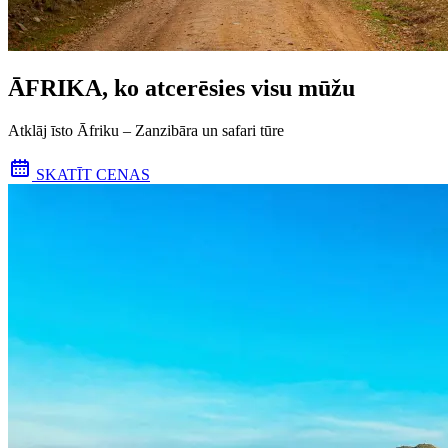
ĀFRIKA, ko atcerēsies visu mūžu
Atklāj īsto Āfriku – Zanzibāra un safari tūre
SKATĪT CENAS