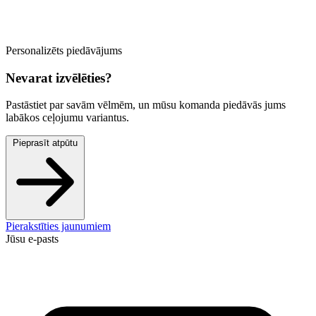
Personalizēts piedāvājums
Nevarat izvēlēties?
Pastāstiet par savām vēlmēm, un mūsu komanda piedāvās jums
labākos ceļojumu variantus.
Pieprasīt atpūtu
Pierakstīties jaunumiem
Jūsu e-pasts