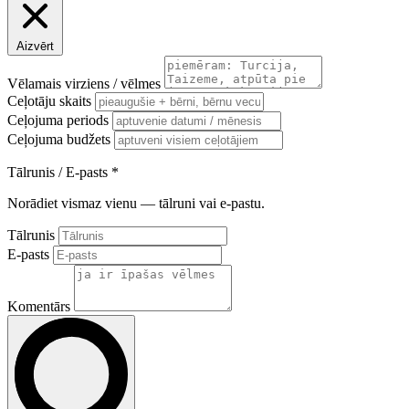
Aizvērt
Vēlamais virziens / vēlmes
Ceļotāju skaits
Ceļojuma periods
Ceļojuma budžets
Tālrunis / E-pasts
*
Norādiet vismaz vienu — tālruni vai e-pastu.
Tālrunis
E-pasts
Komentārs