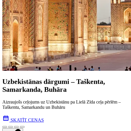
Uzbekistānas dārgumi – Taškenta,
Samarkanda, Buhāra
Aizraujošs ceļojums uz Uzbekistānu pa Lielā Zīda ceļa pēr­lēm –
Taškentu, Samarkandu un Buhāru
SKATĪT CENAS