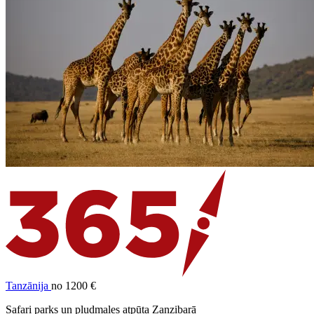
Tanzānija
no 1200 €
Safari parks un pludmales atpūta Zanzibarā