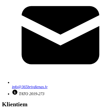
info@365brivdienas.lv
TATO 2019-273
Klientiem