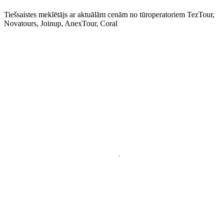
Tiešsaistes meklētājs ar aktuālām cenām no tūroperatoriem TezTour,
Novatours, Joinup, AnexTour, Coral