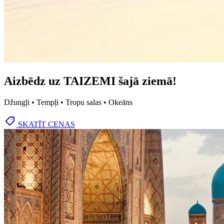
Aizbēdz uz TAIZEMI šajā ziemā!
Džungļi • Tempļi • Tropu salas • Okeāns
SKATĪT CENAS