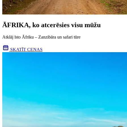
ĀFRIKA, ko atcerēsies visu mūžu
Atklāj īsto Āfriku – Zanzibāra un safari tūre
SKATĪT CENAS