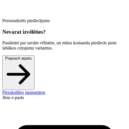
Personalizēts piedāvājums
Nevarat izvēlēties?
Pastāstiet par savām vēlmēm, un mūsu komanda piedāvās jums
labākos ceļojumu variantus.
Pieprasīt atpūtu
Pierakstīties jaunumiem
Jūsu e-pasts