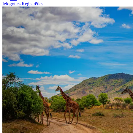
Ielogoties
Reģistrēties