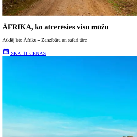
ĀFRIKA, ko atcerēsies visu mūžu
Atklāj īsto Āfriku – Zanzibāra un safari tūre
SKATĪT CENAS