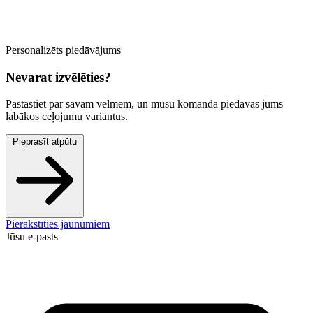
Personalizēts piedāvājums
Nevarat izvēlēties?
Pastāstiet par savām vēlmēm, un mūsu komanda piedāvās jums
labākos ceļojumu variantus.
Pieprasīt atpūtu
Pierakstīties jaunumiem
Jūsu e-pasts