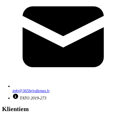
info@365brivdienas.lv
TATO 2019-273
Klientiem