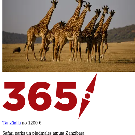
Tanzānija
no 1200 €
Safari parks un pludmales atpūta Zanzibarā