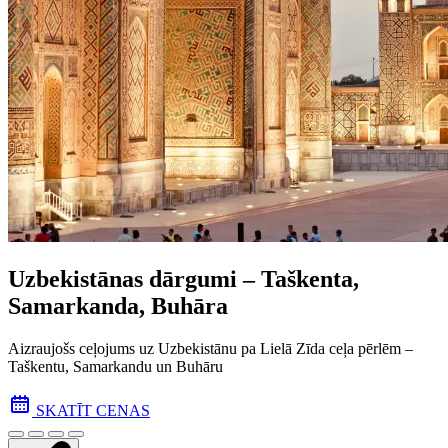
Uzbekistānas dārgumi – Taškenta,
Samarkanda, Buhāra
Aizraujošs ceļojums uz Uzbekistānu pa Lielā Zīda ceļa pēr­lēm –
Taškentu, Samarkandu un Buhāru
SKATĪT CENAS