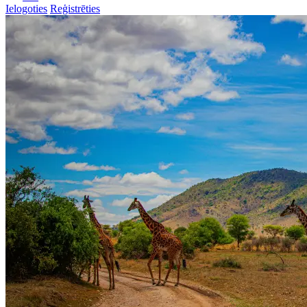
Ielogoties
Reģistrēties