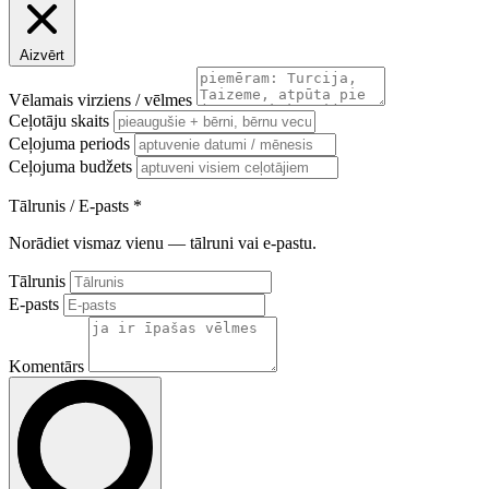
Aizvērt
Vēlamais virziens / vēlmes
Ceļotāju skaits
Ceļojuma periods
Ceļojuma budžets
Tālrunis / E-pasts
*
Norādiet vismaz vienu — tālruni vai e-pastu.
Tālrunis
E-pasts
Komentārs