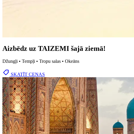
Aizbēdz uz TAIZEMI šajā ziemā!
Džungļi • Tempļi • Tropu salas • Okeāns
SKATĪT CENAS