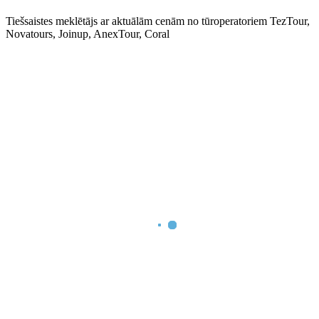
Tiešsaistes meklētājs ar aktuālām cenām no tūroperatoriem TezTour,
Novatours, Joinup, AnexTour, Coral