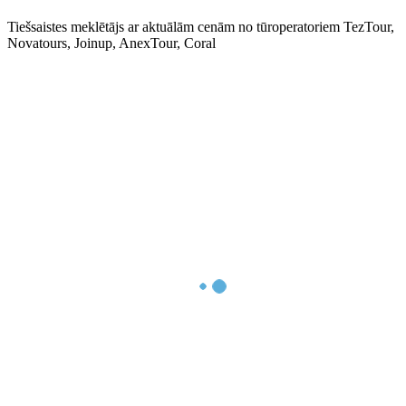
Tiešsaistes meklētājs ar aktuālām cenām no tūroperatoriem TezTour,
Novatours, Joinup, AnexTour, Coral