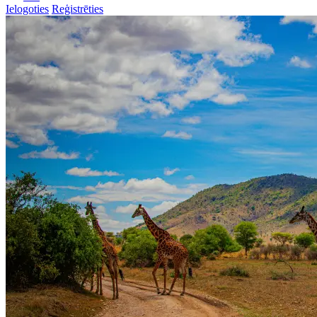
Ielogoties
Reģistrēties