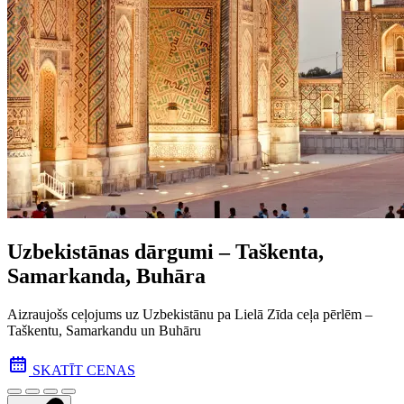
Uzbekistānas dārgumi – Taškenta,
Samarkanda, Buhāra
Aizraujošs ceļojums uz Uzbekistānu pa Lielā Zīda ceļa pēr­lēm –
Taškentu, Samarkandu un Buhāru
SKATĪT CENAS