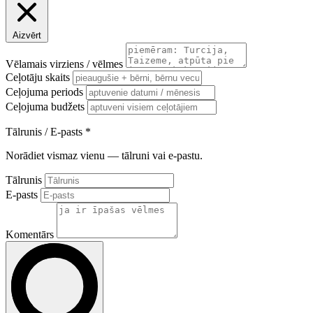
Aizvērt
Vēlamais virziens / vēlmes
Ceļotāju skaits
Ceļojuma periods
Ceļojuma budžets
Tālrunis / E-pasts
*
Norādiet vismaz vienu — tālruni vai e-pastu.
Tālrunis
E-pasts
Komentārs