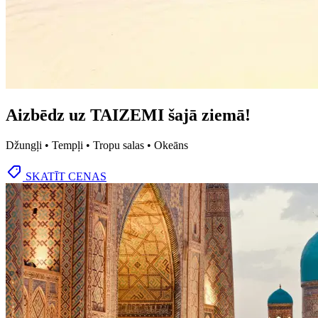
Aizbēdz uz TAIZEMI šajā ziemā!
Džungļi • Tempļi • Tropu salas • Okeāns
SKATĪT CENAS