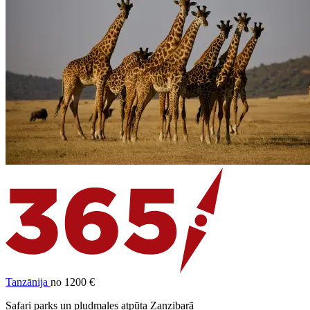
Tanzānija
no 1200 €
Safari parks un pludmales atpūta Zanzibarā