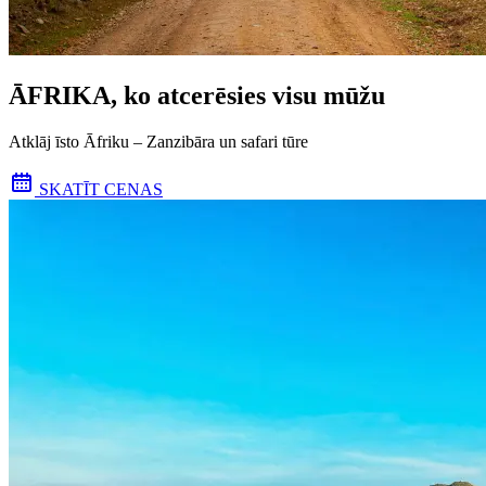
ĀFRIKA, ko atcerēsies visu mūžu
Atklāj īsto Āfriku – Zanzibāra un safari tūre
SKATĪT CENAS