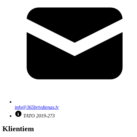
info@365brivdienas.lv
TATO 2019-273
Klientiem