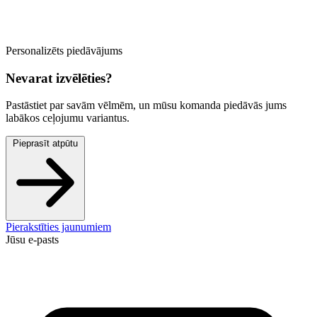
Personalizēts piedāvājums
Nevarat izvēlēties?
Pastāstiet par savām vēlmēm, un mūsu komanda piedāvās jums
labākos ceļojumu variantus.
Pieprasīt atpūtu
Pierakstīties jaunumiem
Jūsu e-pasts