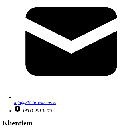
info@365brivdienas.lv
TATO 2019-273
Klientiem