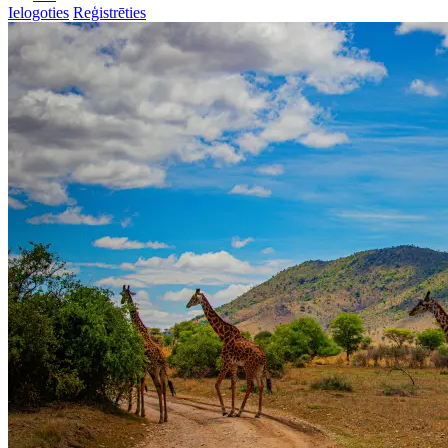
Ielogoties
Reģistrēties