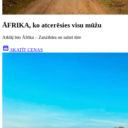
ĀFRIKA, ko atcerēsies visu mūžu
Atklāj īsto Āfriku – Zanzibāra un safari tūre
SKATĪT CENAS