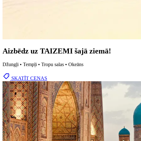
Aizbēdz uz TAIZEMI šajā ziemā!
Džungļi • Tempļi • Tropu salas • Okeāns
SKATĪT CENAS