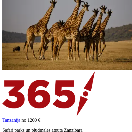
Tanzānija
no 1200 €
Safari parks un pludmales atpūta Zanzibarā