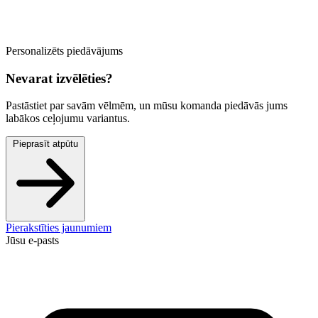
Personalizēts piedāvājums
Nevarat izvēlēties?
Pastāstiet par savām vēlmēm, un mūsu komanda piedāvās jums
labākos ceļojumu variantus.
Pieprasīt atpūtu
Pierakstīties jaunumiem
Jūsu e-pasts