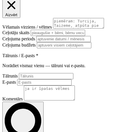
Aizvērt
Vēlamais virziens / vēlmes
Ceļotāju skaits
Ceļojuma periods
Ceļojuma budžets
Tālrunis / E-pasts
*
Norādiet vismaz vienu — tālruni vai e-pastu.
Tālrunis
E-pasts
Komentārs