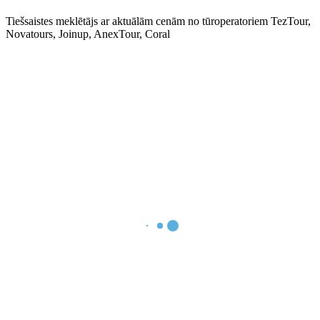
Tiešsaistes meklētājs ar aktuālām cenām no tūroperatoriem TezTour,
Novatours, Joinup, AnexTour, Coral