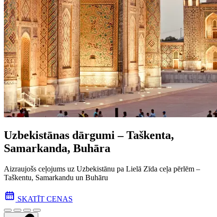
Uzbekistānas dārgumi – Taškenta,
Samarkanda, Buhāra
Aizraujošs ceļojums uz Uzbekistānu pa Lielā Zīda ceļa pēr­lēm –
Taškentu, Samarkandu un Buhāru
SKATĪT CENAS