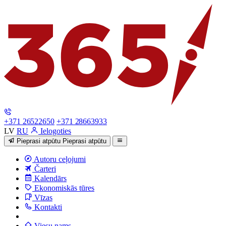
+371 26522650
+371 28663933
LV
RU
Ielogoties
Pieprasi atpūtu
Pieprasi atpūtu
Autoru ceļojumi
Čarteri
Kalendārs
Ekonomiskās tūres
Vīzas
Kontakti
Viesu nams