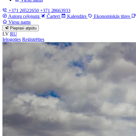
+371 26522650
+371 28663933
Autoru ceļojumi
Čarteri
Kalendārs
Ekonomiskās tūres
Viesu nams
Pieprasi atpūtu
LV
RU
Ielogoties
Reģistrēties