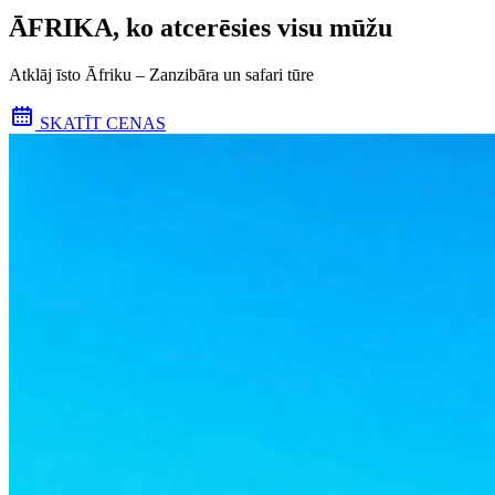
ĀFRIKA, ko atcerēsies visu mūžu
Atklāj īsto Āfriku – Zanzibāra un safari tūre
SKATĪT CENAS