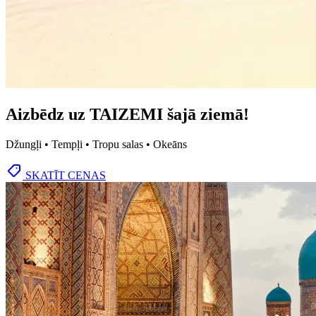
Aizbēdz uz TAIZEMI šajā ziemā!
Džungļi • Tempļi • Tropu salas • Okeāns
SKATĪT CENAS