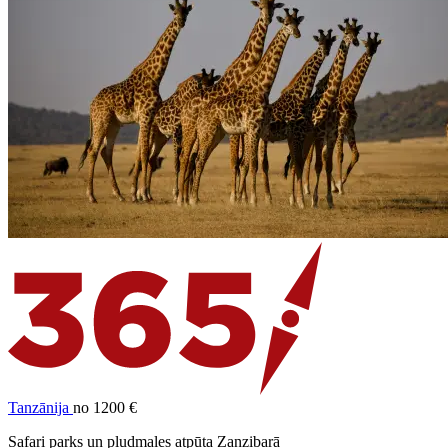
Tanzānija
no 1200 €
Safari parks un pludmales atpūta Zanzibarā