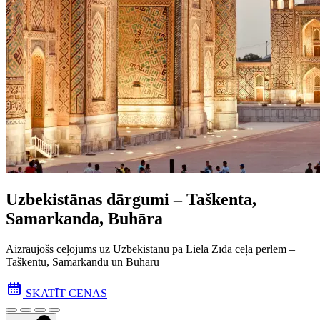
Uzbekistānas dārgumi – Taškenta,
Samarkanda, Buhāra
Aizraujošs ceļojums uz Uzbekistānu pa Lielā Zīda ceļa pēr­lēm –
Taškentu, Samarkandu un Buhāru
SKATĪT CENAS