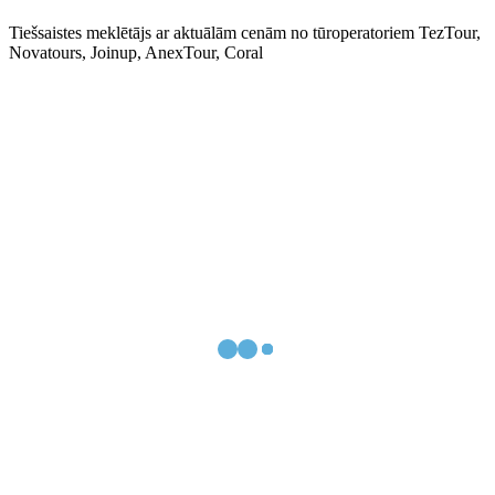
Tiešsaistes meklētājs ar aktuālām cenām no tūroperatoriem TezTour,
Novatours, Joinup, AnexTour, Coral