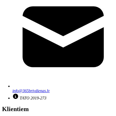
info@365brivdienas.lv
TATO 2019-273
Klientiem