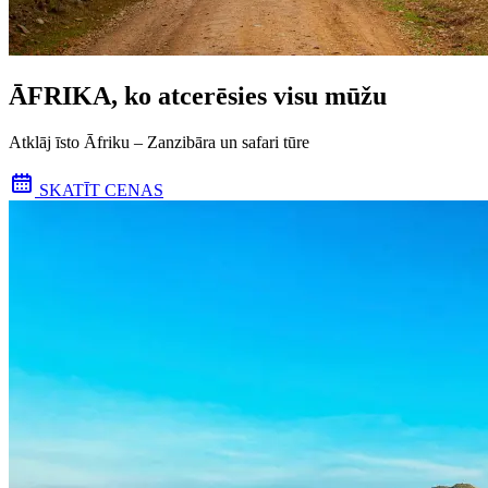
ĀFRIKA, ko atcerēsies visu mūžu
Atklāj īsto Āfriku – Zanzibāra un safari tūre
SKATĪT CENAS