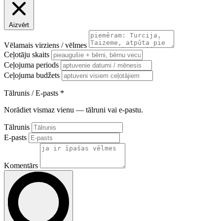
Aizvērt
Vēlamais virziens / vēlmes
Ceļotāju skaits
Ceļojuma periods
Ceļojuma budžets
Tālrunis / E-pasts
*
Norādiet vismaz vienu — tālruni vai e-pastu.
Tālrunis
E-pasts
Komentārs