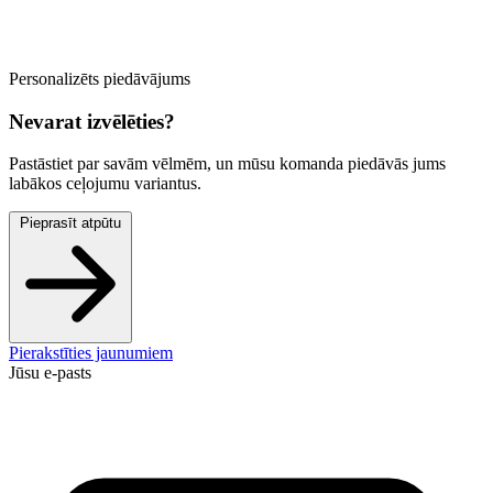
Personalizēts piedāvājums
Nevarat izvēlēties?
Pastāstiet par savām vēlmēm, un mūsu komanda piedāvās jums
labākos ceļojumu variantus.
Pieprasīt atpūtu
Pierakstīties jaunumiem
Jūsu e-pasts