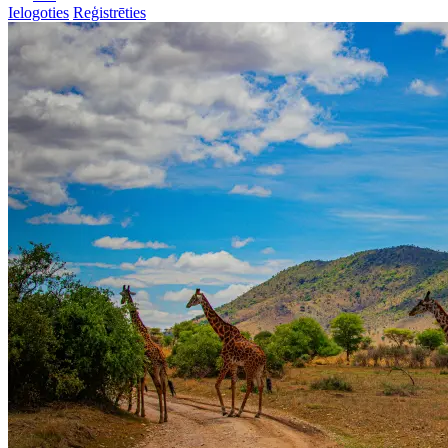
Ielogoties
Reģistrēties