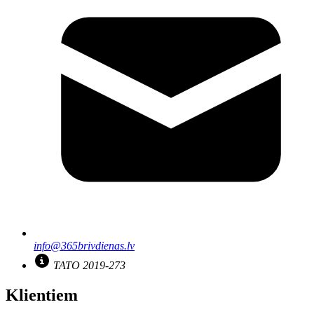
info@365brivdienas.lv
TATO 2019-273
Klientiem