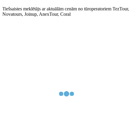
Tiešsaistes meklētājs ar aktuālām cenām no tūroperatoriem TezTour,
Novatours, Joinup, AnexTour, Coral