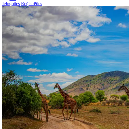
Ielogoties
Reģistrēties