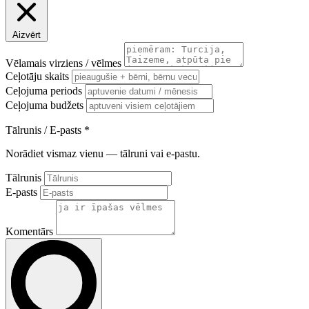
Aizvērt
Vēlamais virziens / vēlmes
Ceļotāju skaits
Ceļojuma periods
Ceļojuma budžets
Tālrunis / E-pasts
*
Norādiet vismaz vienu — tālruni vai e-pastu.
Tālrunis
E-pasts
Komentārs