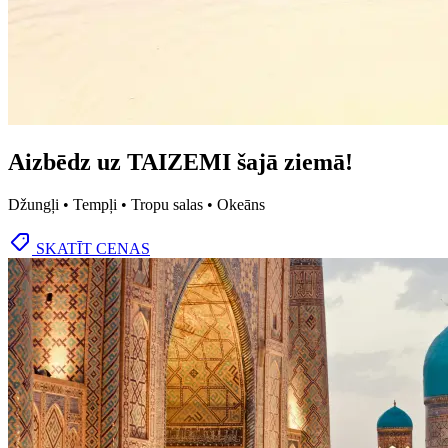
Aizbēdz uz TAIZEMI šajā ziemā!
Džungļi • Tempļi • Tropu salas • Okeāns
SKATĪT CENAS