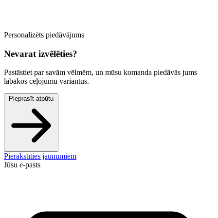
Personalizēts piedāvājums
Nevarat izvēlēties?
Pastāstiet par savām vēlmēm, un mūsu komanda piedāvās jums
labākos ceļojumu variantus.
Pieprasīt atpūtu
Pierakstīties jaunumiem
Jūsu e-pasts