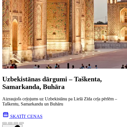
Uzbekistānas dārgumi – Taškenta,
Samarkanda, Buhāra
Aizraujošs ceļojums uz Uzbekistānu pa Lielā Zīda ceļa pēr­lēm –
Taškentu, Samarkandu un Buhāru
SKATĪT CENAS