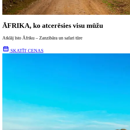
ĀFRIKA, ko atcerēsies visu mūžu
Atklāj īsto Āfriku – Zanzibāra un safari tūre
SKATĪT CENAS