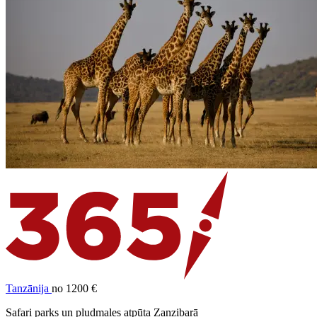
Tanzānija
no 1200 €
Safari parks un pludmales atpūta Zanzibarā