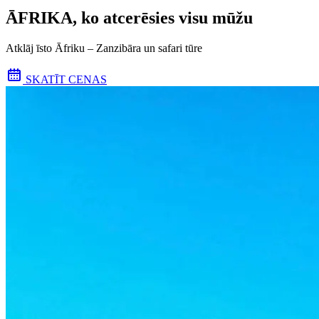
ĀFRIKA, ko atcerēsies visu mūžu
Atklāj īsto Āfriku – Zanzibāra un safari tūre
SKATĪT CENAS