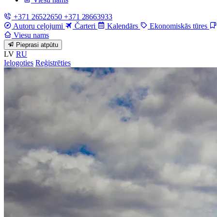
+371 26522650
+371 28663933
Autoru ceļojumi
Čarteri
Kalendārs
Ekonomiskās tūres
Viesu nams
Pieprasi atpūtu
LV
RU
Ielogoties
Reģistrēties