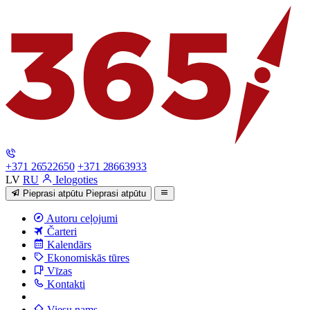
+371 26522650
+371 28663933
LV
RU
Ielogoties
Pieprasi atpūtu
Pieprasi atpūtu
Autoru ceļojumi
Čarteri
Kalendārs
Ekonomiskās tūres
Vīzas
Kontakti
Viesu nams