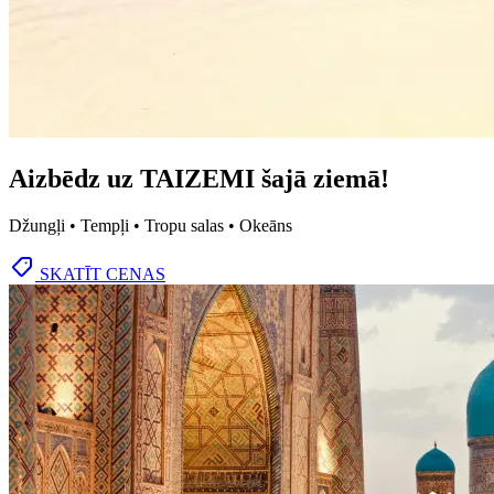
Aizbēdz uz TAIZEMI šajā ziemā!
Džungļi • Tempļi • Tropu salas • Okeāns
SKATĪT CENAS