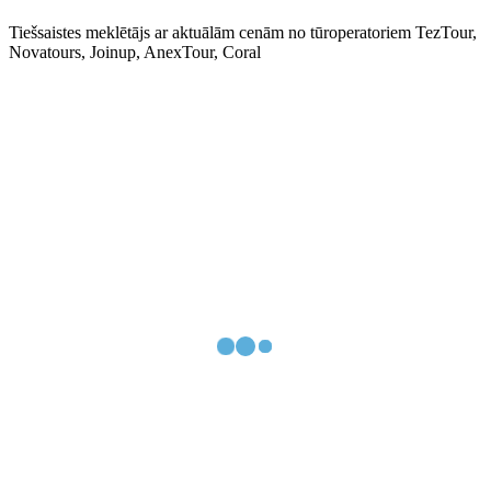
Tiešsaistes meklētājs ar aktuālām cenām no tūroperatoriem TezTour,
Novatours, Joinup, AnexTour, Coral