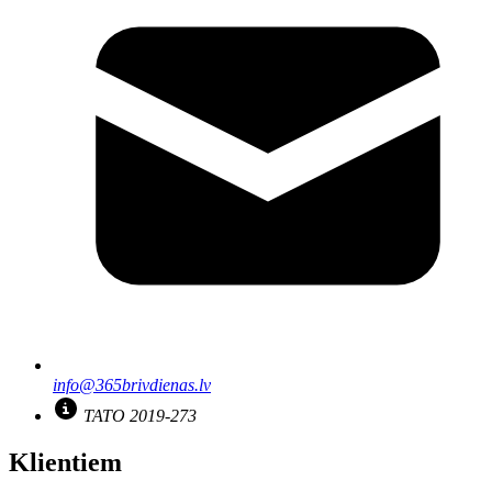
info@365brivdienas.lv
TATO 2019-273
Klientiem