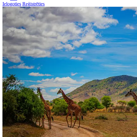
Ielogoties
Reģistrēties