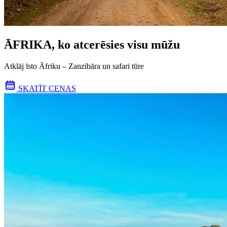
ĀFRIKA, ko atcerēsies visu mūžu
Atklāj īsto Āfriku – Zanzibāra un safari tūre
SKATĪT CENAS