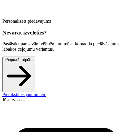
Personalizēts piedāvājums
Nevarat izvēlēties?
Pastāstiet par savām vēlmēm, un mūsu komanda piedāvās jums
labākos ceļojumu variantus.
Pieprasīt atpūtu
Pierakstīties jaunumiem
Jūsu e-pasts