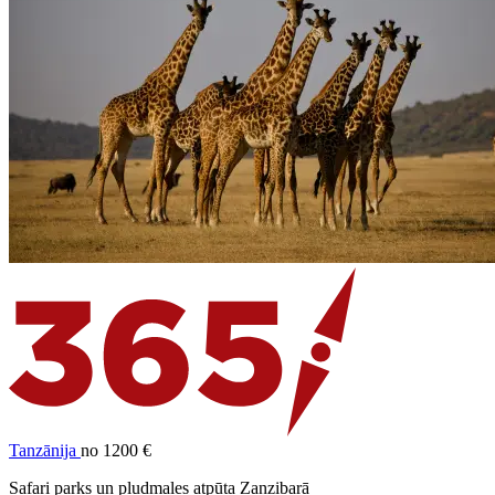
Tanzānija
no 1200 €
Safari parks un pludmales atpūta Zanzibarā