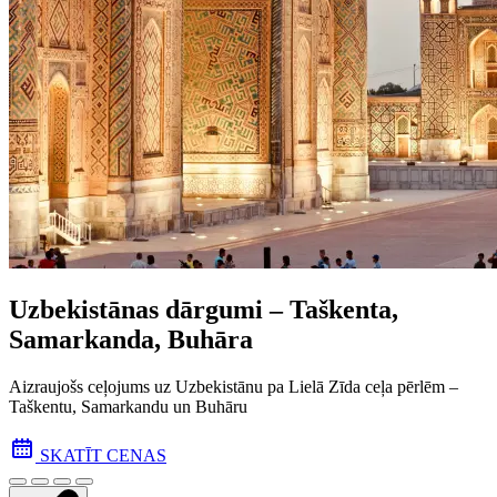
Uzbekistānas dārgumi – Taškenta,
Samarkanda, Buhāra
Aizraujošs ceļojums uz Uzbekistānu pa Lielā Zīda ceļa pēr­lēm –
Taškentu, Samarkandu un Buhāru
SKATĪT CENAS