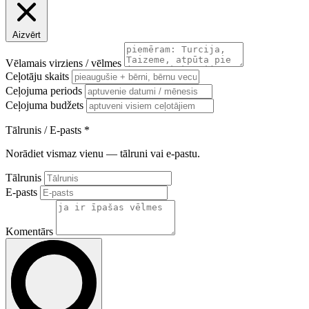
Aizvērt
Vēlamais virziens / vēlmes
Ceļotāju skaits
Ceļojuma periods
Ceļojuma budžets
Tālrunis / E-pasts
*
Norādiet vismaz vienu — tālruni vai e-pastu.
Tālrunis
E-pasts
Komentārs