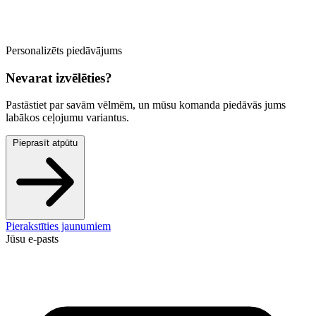
Personalizēts piedāvājums
Nevarat izvēlēties?
Pastāstiet par savām vēlmēm, un mūsu komanda piedāvās jums
labākos ceļojumu variantus.
Pieprasīt atpūtu
Pierakstīties jaunumiem
Jūsu e-pasts