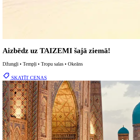
Aizbēdz uz TAIZEMI šajā ziemā!
Džungļi • Tempļi • Tropu salas • Okeāns
SKATĪT CENAS