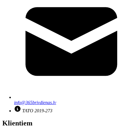
info@365brivdienas.lv
TATO 2019-273
Klientiem