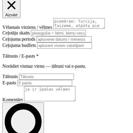
Aizvērt
Vēlamais virziens / vēlmes
Ceļotāju skaits
Ceļojuma periods
Ceļojuma budžets
Tālrunis / E-pasts
*
Norādiet vismaz vienu — tālruni vai e-pastu.
Tālrunis
E-pasts
Komentārs