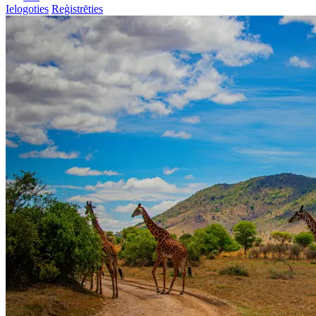
Ielogoties
Reģistrēties