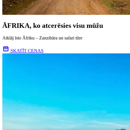
ĀFRIKA, ko atcerēsies visu mūžu
Atklāj īsto Āfriku – Zanzibāra un safari tūre
SKATĪT CENAS