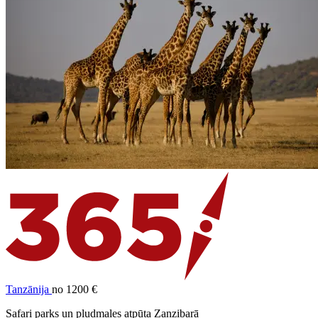
Tanzānija
no 1200 €
Safari parks un pludmales atpūta Zanzibarā