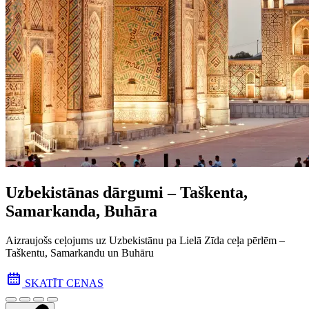
Uzbekistānas dārgumi – Taškenta,
Samarkanda, Buhāra
Aizraujošs ceļojums uz Uzbekistānu pa Lielā Zīda ceļa pēr­lēm –
Taškentu, Samarkandu un Buhāru
SKATĪT CENAS