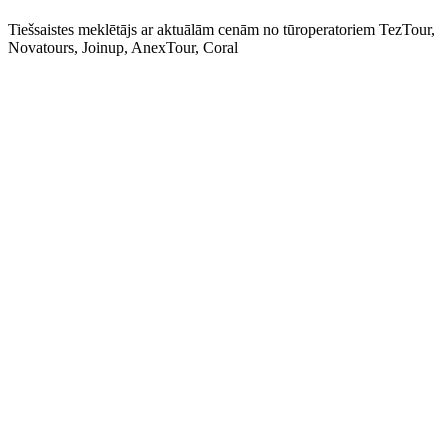
Tiešsaistes meklētājs ar aktuālām cenām no tūroperatoriem TezTour,
Novatours, Joinup, AnexTour, Coral