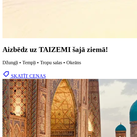
Aizbēdz uz TAIZEMI šajā ziemā!
Džungļi • Tempļi • Tropu salas • Okeāns
SKATĪT CENAS