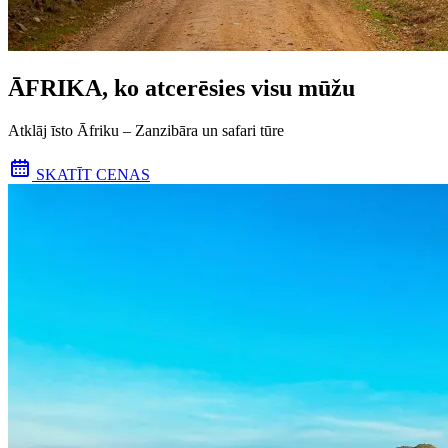
ĀFRIKA, ko atcerēsies visu mūžu
Atklāj īsto Āfriku – Zanzibāra un safari tūre
SKATĪT CENAS