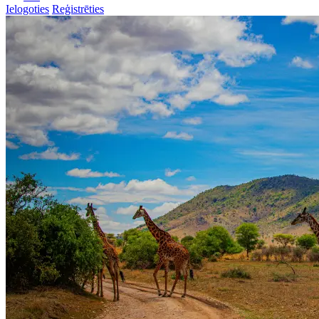
Ielogoties
Reģistrēties