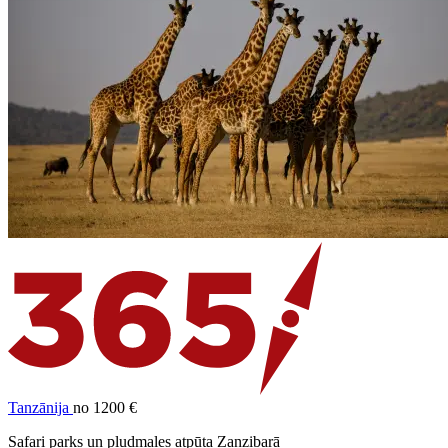
Tanzānija
no 1200 €
Safari parks un pludmales atpūta Zanzibarā