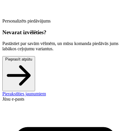
Personalizēts piedāvājums
Nevarat izvēlēties?
Pastāstiet par savām vēlmēm, un mūsu komanda piedāvās jums
labākos ceļojumu variantus.
Pieprasīt atpūtu
Pierakstīties jaunumiem
Jūsu e-pasts