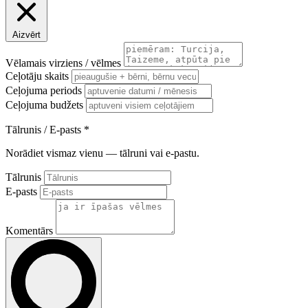
Aizvērt
Vēlamais virziens / vēlmes
Ceļotāju skaits
Ceļojuma periods
Ceļojuma budžets
Tālrunis / E-pasts
*
Norādiet vismaz vienu — tālruni vai e-pastu.
Tālrunis
E-pasts
Komentārs