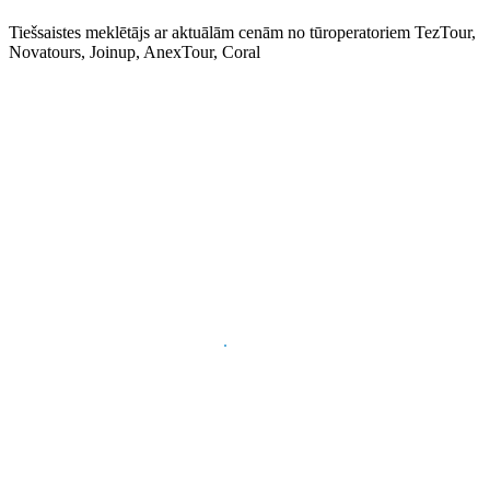
Tiešsaistes meklētājs ar aktuālām cenām no tūroperatoriem TezTour,
Novatours, Joinup, AnexTour, Coral