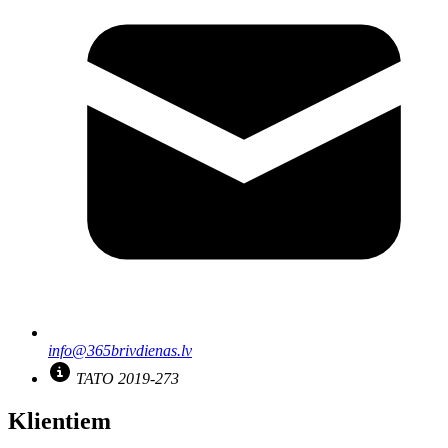
info@365brivdienas.lv
TATO 2019-273
Klientiem