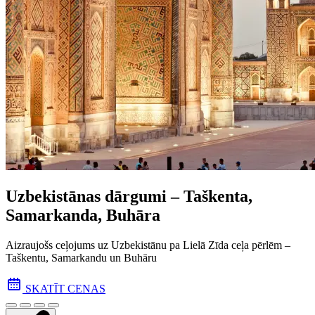
Uzbekistānas dārgumi – Taškenta,
Samarkanda, Buhāra
Aizraujošs ceļojums uz Uzbekistānu pa Lielā Zīda ceļa pēr­lēm –
Taškentu, Samarkandu un Buhāru
SKATĪT CENAS