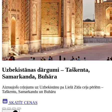
Uzbekistānas dārgumi – Taškenta,
Samarkanda, Buhāra
Aizraujošs ceļojums uz Uzbekistānu pa Lielā Zīda ceļa pēr­lēm –
Taškentu, Samarkandu un Buhāru
SKATĪT CENAS