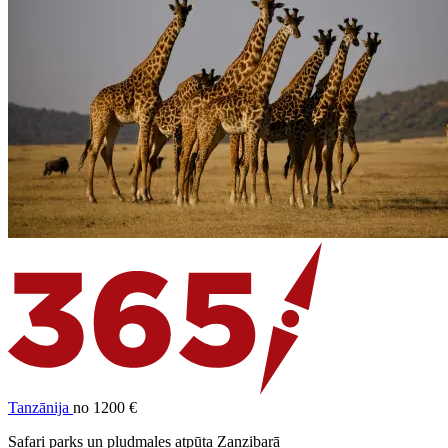
Tanzānija
no 1200 €
Safari parks un pludmales atpūta Zanzibarā