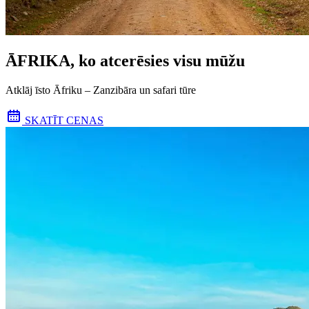
ĀFRIKA, ko atcerēsies visu mūžu
Atklāj īsto Āfriku – Zanzibāra un safari tūre
SKATĪT CENAS