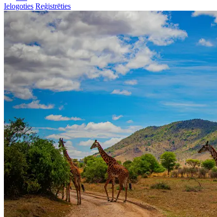
Ielogoties
Reģistrēties