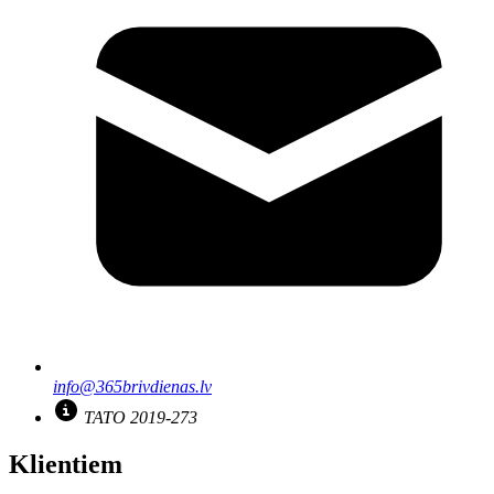
info@365brivdienas.lv
TATO 2019-273
Klientiem