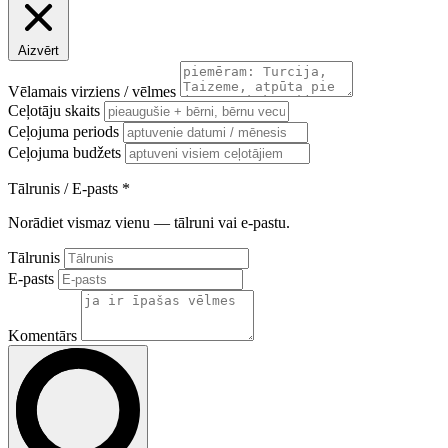
Aizvērt
Vēlamais virziens / vēlmes
Ceļotāju skaits
Ceļojuma periods
Ceļojuma budžets
Tālrunis / E-pasts
*
Norādiet vismaz vienu — tālruni vai e-pastu.
Tālrunis
E-pasts
Komentārs