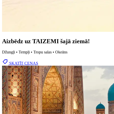
Aizbēdz uz TAIZEMI šajā ziemā!
Džungļi • Tempļi • Tropu salas • Okeāns
SKATĪT CENAS