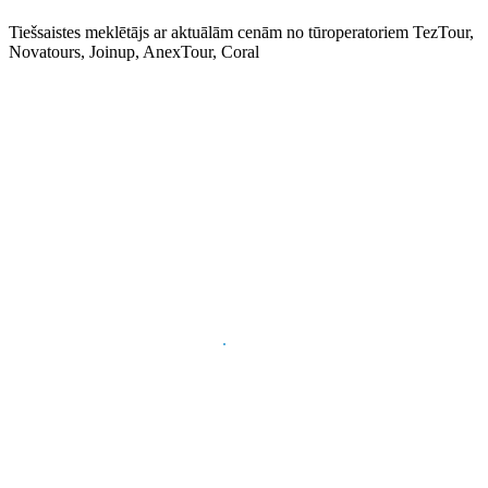
Tiešsaistes meklētājs ar aktuālām cenām no tūroperatoriem TezTour,
Novatours, Joinup, AnexTour, Coral