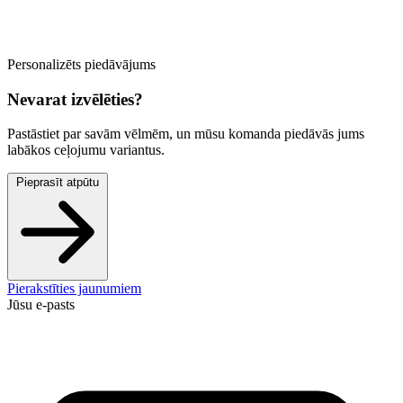
Personalizēts piedāvājums
Nevarat izvēlēties?
Pastāstiet par savām vēlmēm, un mūsu komanda piedāvās jums
labākos ceļojumu variantus.
Pieprasīt atpūtu
Pierakstīties jaunumiem
Jūsu e-pasts