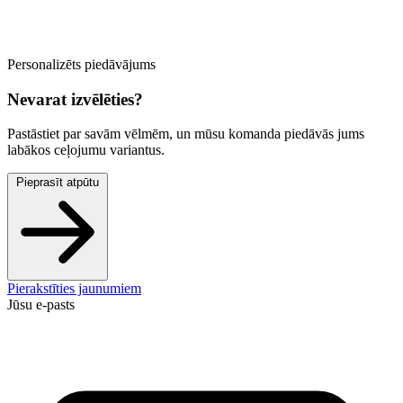
Personalizēts piedāvājums
Nevarat izvēlēties?
Pastāstiet par savām vēlmēm, un mūsu komanda piedāvās jums
labākos ceļojumu variantus.
Pieprasīt atpūtu
Pierakstīties jaunumiem
Jūsu e-pasts