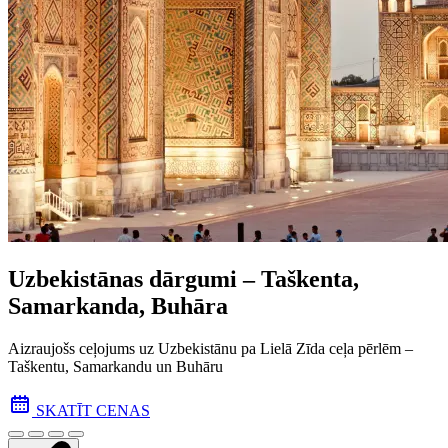
Uzbekistānas dārgumi – Taškenta,
Samarkanda, Buhāra
Aizraujošs ceļojums uz Uzbekistānu pa Lielā Zīda ceļa pēr­lēm –
Taškentu, Samarkandu un Buhāru
SKATĪT CENAS