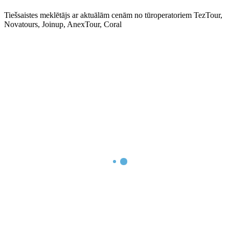
Tiešsaistes meklētājs ar aktuālām cenām no tūroperatoriem TezTour,
Novatours, Joinup, AnexTour, Coral