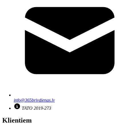
info@365brivdienas.lv
TATO 2019-273
Klientiem