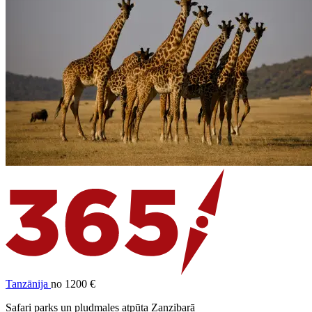
Tanzānija
no 1200 €
Safari parks un pludmales atpūta Zanzibarā