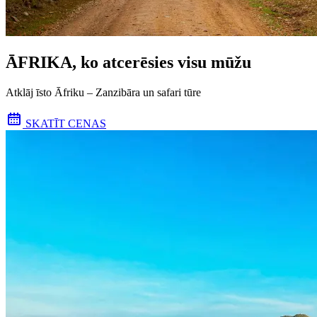
ĀFRIKA, ko atcerēsies visu mūžu
Atklāj īsto Āfriku – Zanzibāra un safari tūre
SKATĪT CENAS