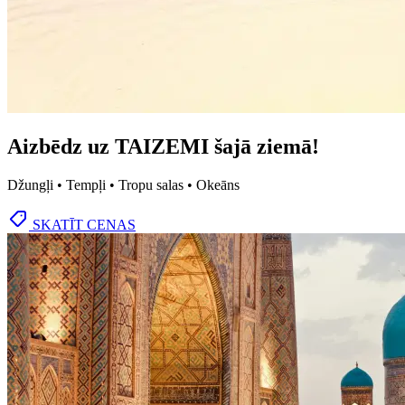
Aizbēdz uz TAIZEMI šajā ziemā!
Džungļi • Tempļi • Tropu salas • Okeāns
SKATĪT CENAS