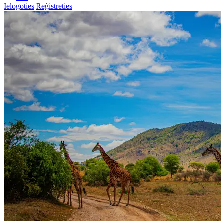
Ielogoties
Reģistrēties