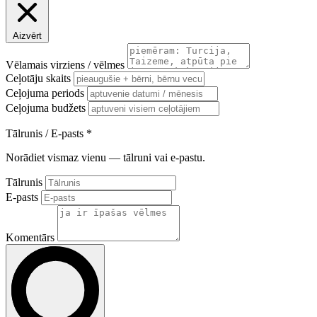
Aizvērt
Vēlamais virziens / vēlmes
Ceļotāju skaits
Ceļojuma periods
Ceļojuma budžets
Tālrunis / E-pasts
*
Norādiet vismaz vienu — tālruni vai e-pastu.
Tālrunis
E-pasts
Komentārs