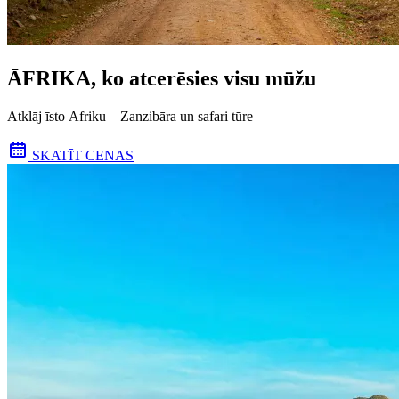
ĀFRIKA, ko atcerēsies visu mūžu
Atklāj īsto Āfriku – Zanzibāra un safari tūre
SKATĪT CENAS