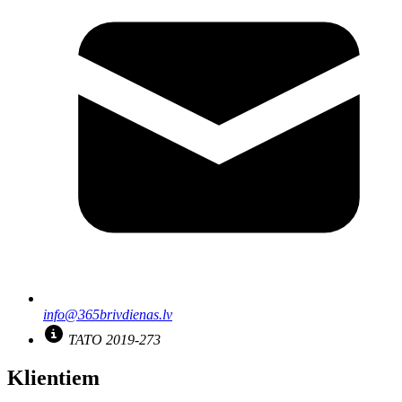
info@365brivdienas.lv
TATO 2019-273
Klientiem