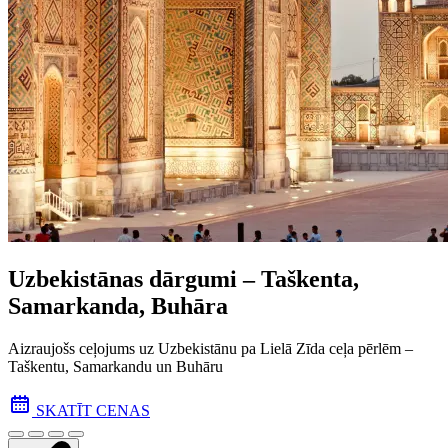
Uzbekistānas dārgumi – Taškenta,
Samarkanda, Buhāra
Aizraujošs ceļojums uz Uzbekistānu pa Lielā Zīda ceļa pēr­lēm –
Taškentu, Samarkandu un Buhāru
SKATĪT CENAS