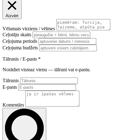
Aizvērt
Vēlamais virziens / vēlmes
Ceļotāju skaits
Ceļojuma periods
Ceļojuma budžets
Tālrunis / E-pasts
*
Norādiet vismaz vienu — tālruni vai e-pastu.
Tālrunis
E-pasts
Komentārs