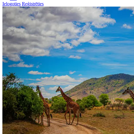
Ielogoties
Reģistrēties