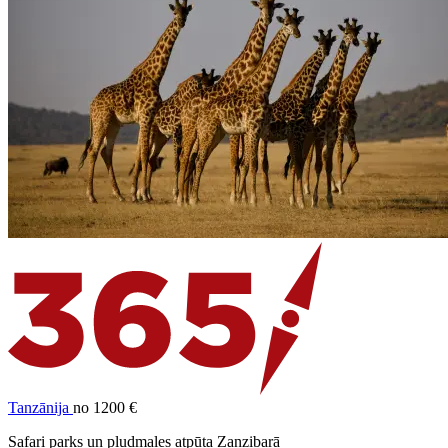
Tanzānija
no 1200 €
Safari parks un pludmales atpūta Zanzibarā