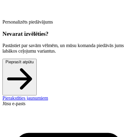
Personalizēts piedāvājums
Nevarat izvēlēties?
Pastāstiet par savām vēlmēm, un mūsu komanda piedāvās jums
labākos ceļojumu variantus.
Pieprasīt atpūtu
Pierakstīties jaunumiem
Jūsu e-pasts