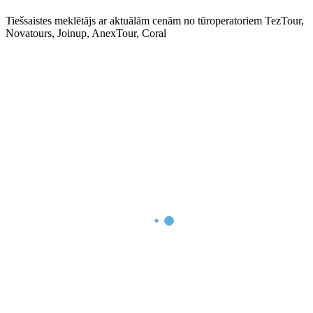
Tiešsaistes meklētājs ar aktuālām cenām no tūroperatoriem TezTour,
Novatours, Joinup, AnexTour, Coral