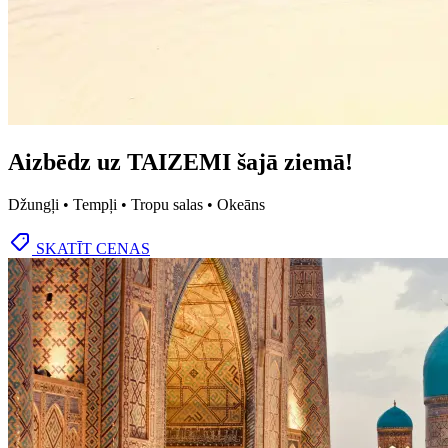
Aizbēdz uz TAIZEMI šajā ziemā!
Džungļi • Tempļi • Tropu salas • Okeāns
SKATĪT CENAS