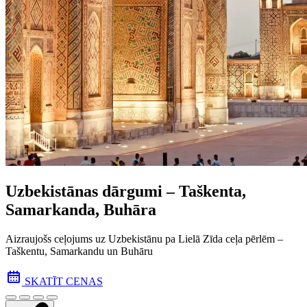
Uzbekistānas dārgumi – Taškenta,
Samarkanda, Buhāra
Aizraujošs ceļojums uz Uzbekistānu pa Lielā Zīda ceļa pēr­lēm –
Taškentu, Samarkandu un Buhāru
SKATĪT CENAS