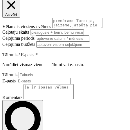
Aizvērt
Vēlamais virziens / vēlmes
Ceļotāju skaits
Ceļojuma periods
Ceļojuma budžets
Tālrunis / E-pasts
*
Norādiet vismaz vienu — tālruni vai e-pastu.
Tālrunis
E-pasts
Komentārs