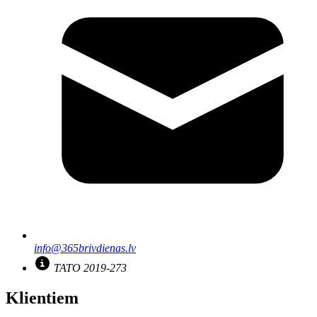
info@365brivdienas.lv
TATO 2019-273
Klientiem