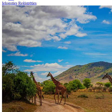
Ielogoties
Reģistrēties