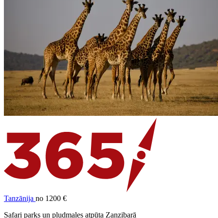
Tanzānija
no 1200 €
Safari parks un pludmales atpūta Zanzibarā