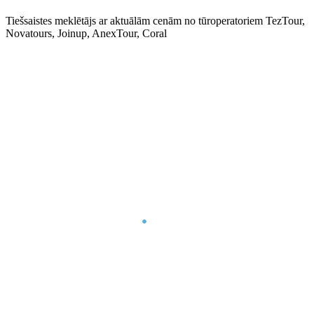
Tiešsaistes meklētājs ar aktuālām cenām no tūroperatoriem TezTour,
Novatours, Joinup, AnexTour, Coral