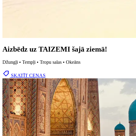
Aizbēdz uz TAIZEMI šajā ziemā!
Džungļi • Tempļi • Tropu salas • Okeāns
SKATĪT CENAS