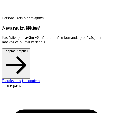
Personalizēts piedāvājums
Nevarat izvēlēties?
Pastāstiet par savām vēlmēm, un mūsu komanda piedāvās jums
labākos ceļojumu variantus.
Pieprasīt atpūtu
Pierakstīties jaunumiem
Jūsu e-pasts