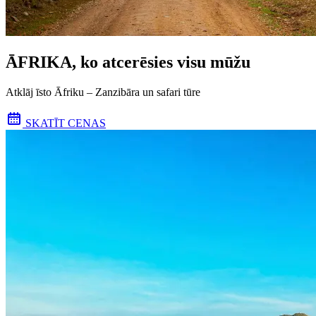
ĀFRIKA, ko atcerēsies visu mūžu
Atklāj īsto Āfriku – Zanzibāra un safari tūre
SKATĪT CENAS