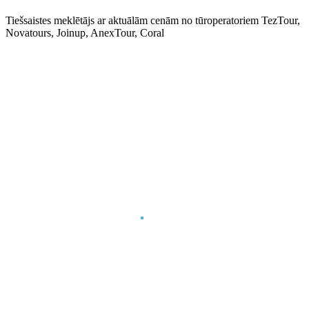
Tiešsaistes meklētājs ar aktuālām cenām no tūroperatoriem TezTour,
Novatours, Joinup, AnexTour, Coral