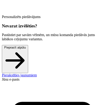
Personalizēts piedāvājums
Nevarat izvēlēties?
Pastāstiet par savām vēlmēm, un mūsu komanda piedāvās jums
labākos ceļojumu variantus.
Pieprasīt atpūtu
Pierakstīties jaunumiem
Jūsu e-pasts