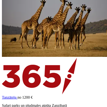
Tanzānija
no 1200 €
Safari parks un pludmales atpūta Zanzibarā