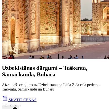
Uzbekistānas dārgumi – Taškenta,
Samarkanda, Buhāra
Aizraujošs ceļojums uz Uzbekistānu pa Lielā Zīda ceļa pēr­lēm –
Taškentu, Samarkandu un Buhāru
SKATĪT CENAS