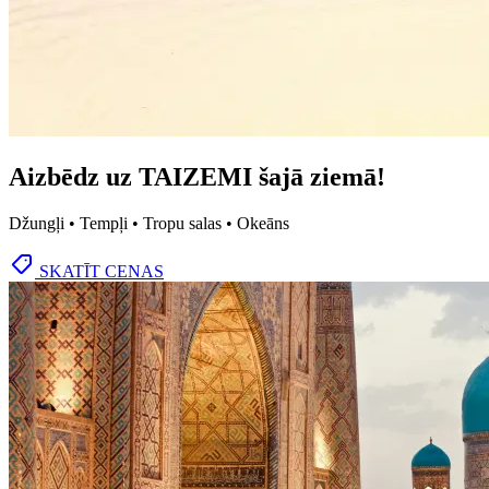
Aizbēdz uz TAIZEMI šajā ziemā!
Džungļi • Tempļi • Tropu salas • Okeāns
SKATĪT CENAS