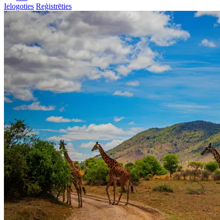
Ielogoties
Reģistrēties