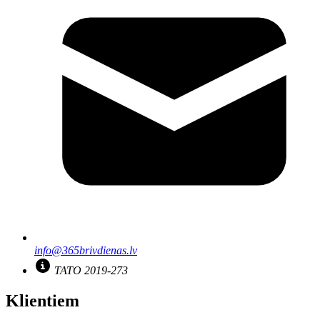
info@365brivdienas.lv
TATO 2019-273
Klientiem