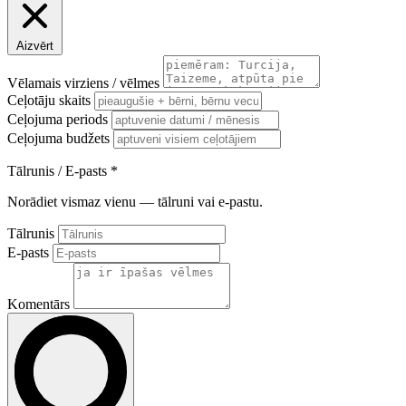
Aizvērt
Vēlamais virziens / vēlmes
Ceļotāju skaits
Ceļojuma periods
Ceļojuma budžets
Tālrunis / E-pasts
*
Norādiet vismaz vienu — tālruni vai e-pastu.
Tālrunis
E-pasts
Komentārs