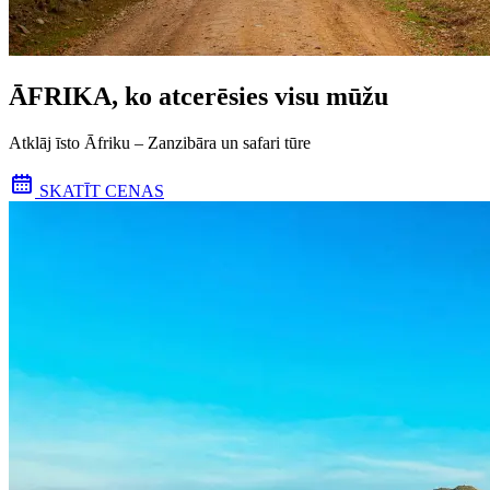
ĀFRIKA, ko atcerēsies visu mūžu
Atklāj īsto Āfriku – Zanzibāra un safari tūre
SKATĪT CENAS