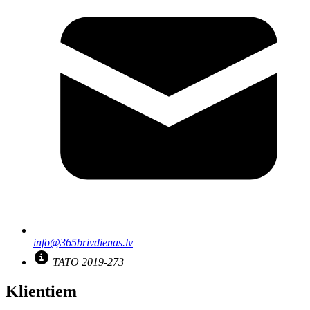
info@365brivdienas.lv
TATO 2019-273
Klientiem