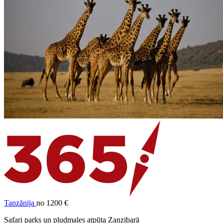
Tanzānija
no 1200 €
Safari parks un pludmales atpūta Zanzibarā