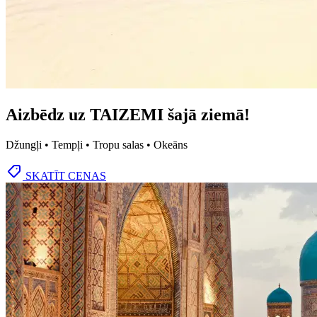
Aizbēdz uz TAIZEMI šajā ziemā!
Džungļi • Tempļi • Tropu salas • Okeāns
SKATĪT CENAS