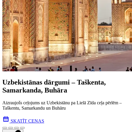
Uzbekistānas dārgumi – Taškenta,
Samarkanda, Buhāra
Aizraujošs ceļojums uz Uzbekistānu pa Lielā Zīda ceļa pēr­lēm –
Taškentu, Samarkandu un Buhāru
SKATĪT CENAS