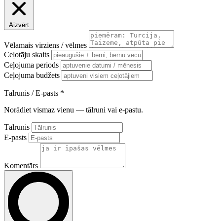
Aizvērt
Vēlamais virziens / vēlmes
Ceļotāju skaits
Ceļojuma periods
Ceļojuma budžets
Tālrunis / E-pasts
*
Norādiet vismaz vienu — tālruni vai e-pastu.
Tālrunis
E-pasts
Komentārs