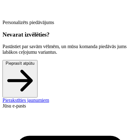
Personalizēts piedāvājums
Nevarat izvēlēties?
Pastāstiet par savām vēlmēm, un mūsu komanda piedāvās jums
labākos ceļojumu variantus.
Pieprasīt atpūtu
Pierakstīties jaunumiem
Jūsu e-pasts