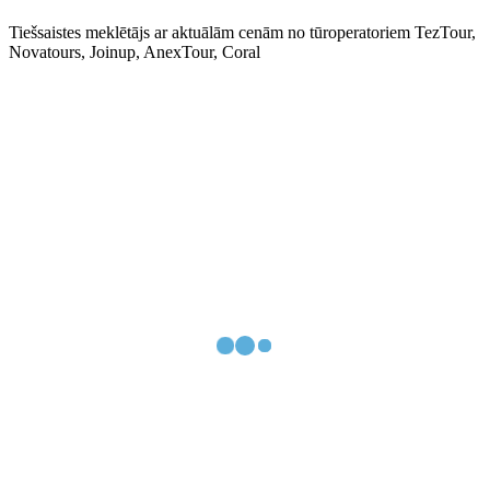
Tiešsaistes meklētājs ar aktuālām cenām no tūroperatoriem TezTour,
Novatours, Joinup, AnexTour, Coral