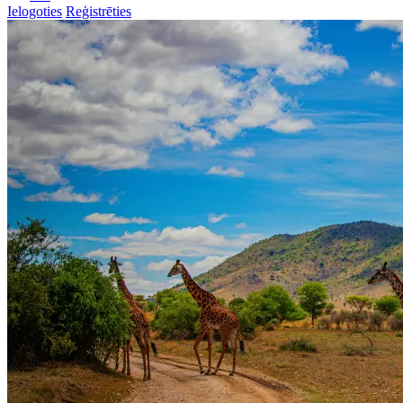
Ielogoties
Reģistrēties