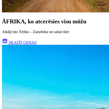
ĀFRIKA, ko atcerēsies visu mūžu
Atklāj īsto Āfriku – Zanzibāra un safari tūre
SKATĪT CENAS