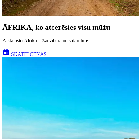
ĀFRIKA, ko atcerēsies visu mūžu
Atklāj īsto Āfriku – Zanzibāra un safari tūre
SKATĪT CENAS