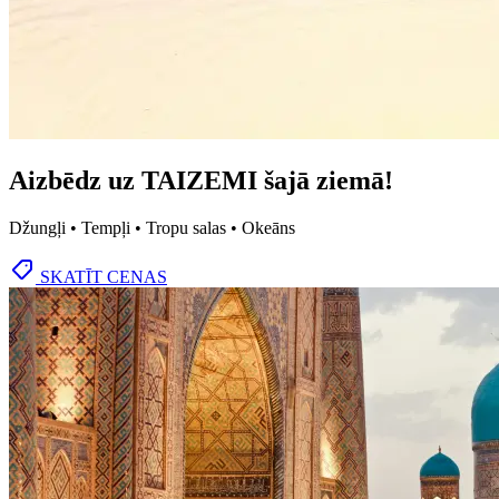
Aizbēdz uz TAIZEMI šajā ziemā!
Džungļi • Tempļi • Tropu salas • Okeāns
SKATĪT CENAS