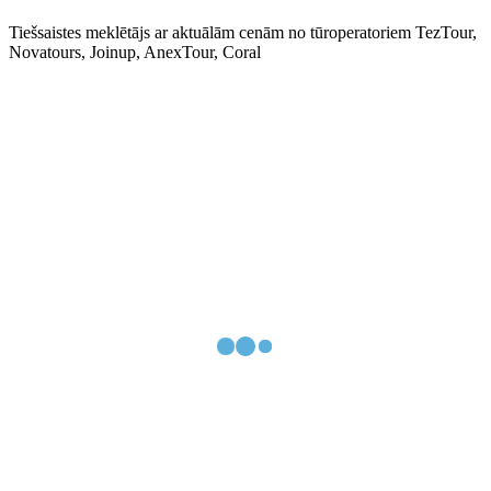
Tiešsaistes meklētājs ar aktuālām cenām no tūroperatoriem TezTour,
Novatours, Joinup, AnexTour, Coral