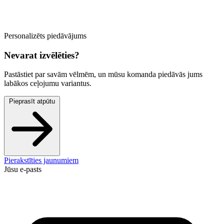
Personalizēts piedāvājums
Nevarat izvēlēties?
Pastāstiet par savām vēlmēm, un mūsu komanda piedāvās jums
labākos ceļojumu variantus.
Pieprasīt atpūtu
Pierakstīties jaunumiem
Jūsu e-pasts