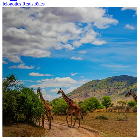
Ielogoties
Reģistrēties