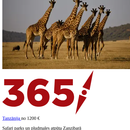
Tanzānija
no 1200 €
Safari parks un pludmales atpūta Zanzibarā