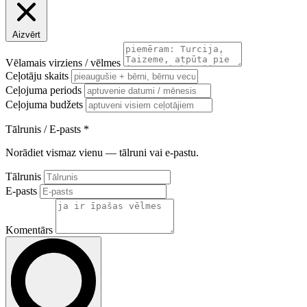
Aizvērt
Vēlamais virziens / vēlmes
Ceļotāju skaits
Ceļojuma periods
Ceļojuma budžets
Tālrunis / E-pasts
*
Norādiet vismaz vienu — tālruni vai e-pastu.
Tālrunis
E-pasts
Komentārs