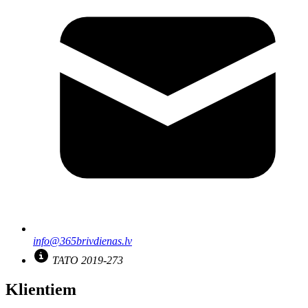
info@365brivdienas.lv
TATO 2019-273
Klientiem