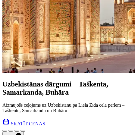
Uzbekistānas dārgumi – Taškenta,
Samarkanda, Buhāra
Aizraujošs ceļojums uz Uzbekistānu pa Lielā Zīda ceļa pēr­lēm –
Taškentu, Samarkandu un Buhāru
SKATĪT CENAS