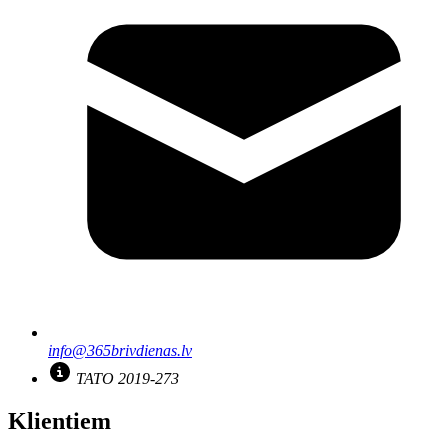
info@365brivdienas.lv
TATO 2019-273
Klientiem