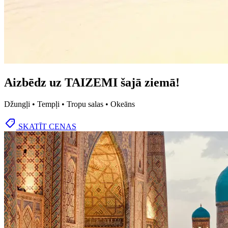
Aizbēdz uz TAIZEMI šajā ziemā!
Džungļi • Tempļi • Tropu salas • Okeāns
SKATĪT CENAS