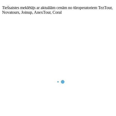
Tiešsaistes meklētājs ar aktuālām cenām no tūroperatoriem TezTour,
Novatours, Joinup, AnexTour, Coral