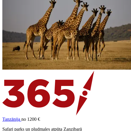
Tanzānija
no 1200 €
Safari parks un pludmales atpūta Zanzibarā