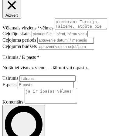
Aizvērt
Vēlamais virziens / vēlmes
Ceļotāju skaits
Ceļojuma periods
Ceļojuma budžets
Tālrunis / E-pasts
*
Norādiet vismaz vienu — tālruni vai e-pastu.
Tālrunis
E-pasts
Komentārs