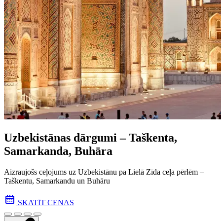
Uzbekistānas dārgumi – Taškenta,
Samarkanda, Buhāra
Aizraujošs ceļojums uz Uzbekistānu pa Lielā Zīda ceļa pēr­lēm –
Taškentu, Samarkandu un Buhāru
SKATĪT CENAS