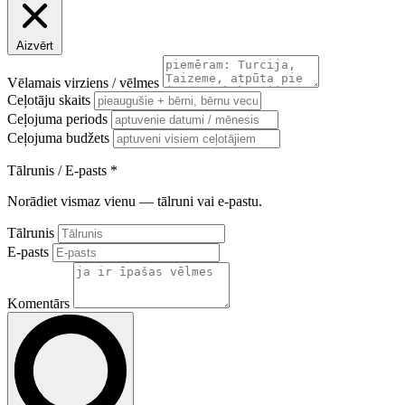
Aizvērt
Vēlamais virziens / vēlmes
Ceļotāju skaits
Ceļojuma periods
Ceļojuma budžets
Tālrunis / E-pasts
*
Norādiet vismaz vienu — tālruni vai e-pastu.
Tālrunis
E-pasts
Komentārs