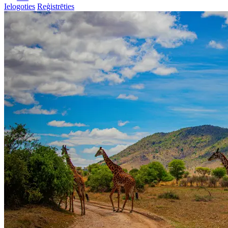
Ielogoties
Reģistrēties