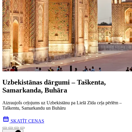
Uzbekistānas dārgumi – Taškenta,
Samarkanda, Buhāra
Aizraujošs ceļojums uz Uzbekistānu pa Lielā Zīda ceļa pēr­lēm –
Taškentu, Samarkandu un Buhāru
SKATĪT CENAS