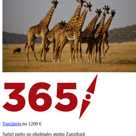
Tanzānija
no 1200 €
Safari parks un pludmales atpūta Zanzibarā