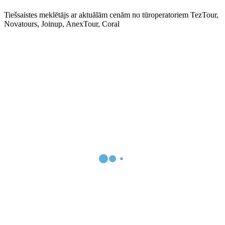
Tiešsaistes meklētājs ar aktuālām cenām no tūroperatoriem TezTour,
Novatours, Joinup, AnexTour, Coral