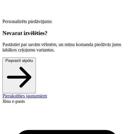
Personalizēts piedāvājums
Nevarat izvēlēties?
Pastāstiet par savām vēlmēm, un mūsu komanda piedāvās jums
labākos ceļojumu variantus.
Pieprasīt atpūtu
Pierakstīties jaunumiem
Jūsu e-pasts