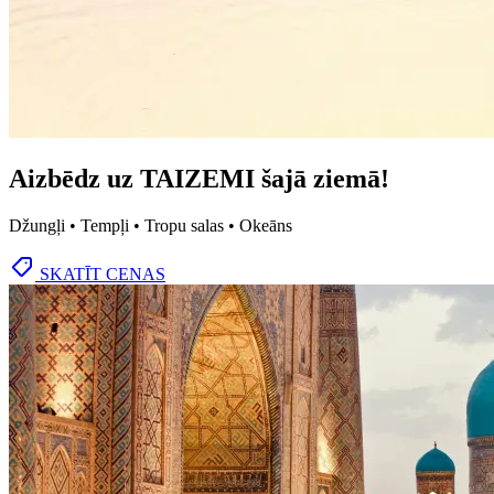
Aizbēdz uz TAIZEMI šajā ziemā!
Džungļi • Tempļi • Tropu salas • Okeāns
SKATĪT CENAS