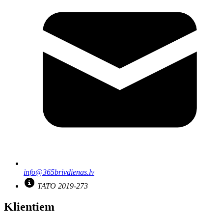
info@365brivdienas.lv
TATO 2019-273
Klientiem