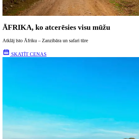
ĀFRIKA, ko atcerēsies visu mūžu
Atklāj īsto Āfriku – Zanzibāra un safari tūre
SKATĪT CENAS