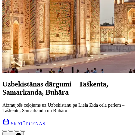
Uzbekistānas dārgumi – Taškenta,
Samarkanda, Buhāra
Aizraujošs ceļojums uz Uzbekistānu pa Lielā Zīda ceļa pēr­lēm –
Taškentu, Samarkandu un Buhāru
SKATĪT CENAS