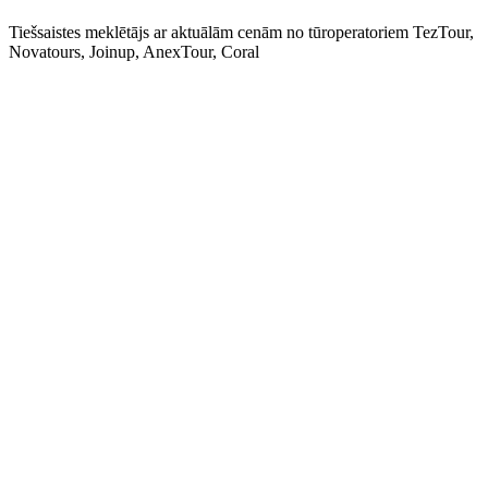
Tiešsaistes meklētājs ar aktuālām cenām no tūroperatoriem TezTour,
Novatours, Joinup, AnexTour, Coral