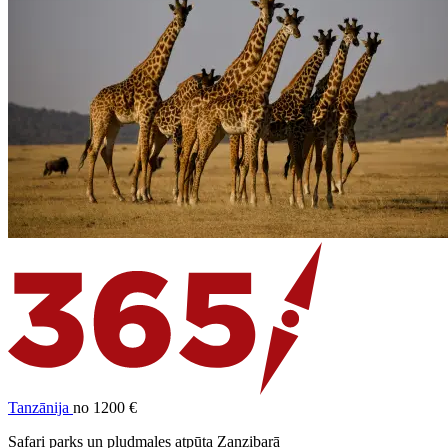
Tanzānija
no 1200 €
Safari parks un pludmales atpūta Zanzibarā