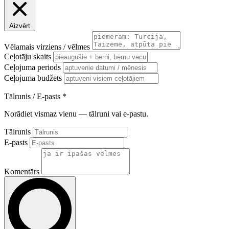
Aizvērt
Vēlamais virziens / vēlmes
Ceļotāju skaits
Ceļojuma periods
Ceļojuma budžets
Tālrunis / E-pasts
*
Norādiet vismaz vienu — tālruni vai e-pastu.
Tālrunis
E-pasts
Komentārs