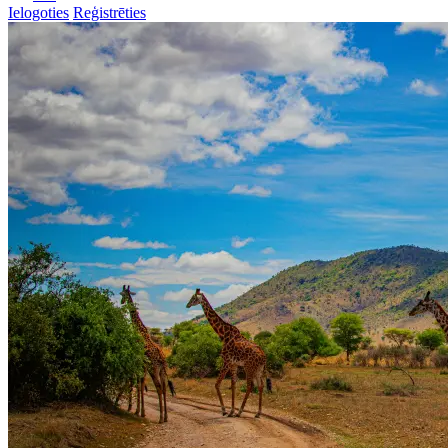
Ielogoties
Reģistrēties