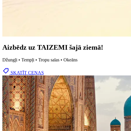
Aizbēdz uz TAIZEMI šajā ziemā!
Džungļi • Tempļi • Tropu salas • Okeāns
SKATĪT CENAS