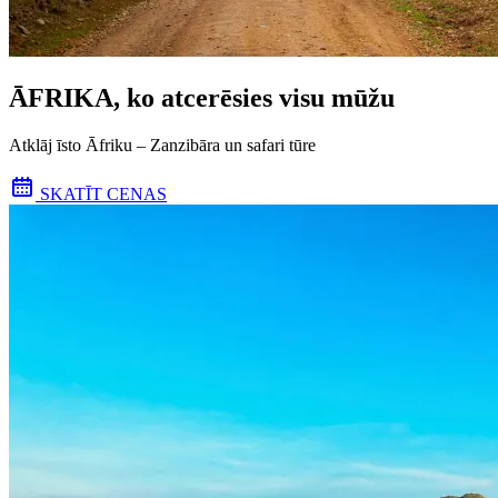
ĀFRIKA, ko atcerēsies visu mūžu
Atklāj īsto Āfriku – Zanzibāra un safari tūre
SKATĪT CENAS