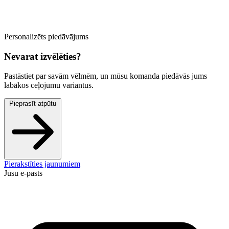
Personalizēts piedāvājums
Nevarat izvēlēties?
Pastāstiet par savām vēlmēm, un mūsu komanda piedāvās jums
labākos ceļojumu variantus.
Pieprasīt atpūtu
Pierakstīties jaunumiem
Jūsu e-pasts