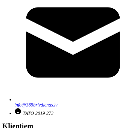
info@365brivdienas.lv
TATO 2019-273
Klientiem