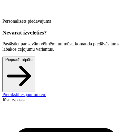
Personalizēts piedāvājums
Nevarat izvēlēties?
Pastāstiet par savām vēlmēm, un mūsu komanda piedāvās jums
labākos ceļojumu variantus.
Pieprasīt atpūtu
Pierakstīties jaunumiem
Jūsu e-pasts