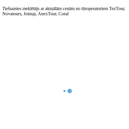
Tiešsaistes meklētājs ar aktuālām cenām no tūroperatoriem TezTour,
Novatours, Joinup, AnexTour, Coral