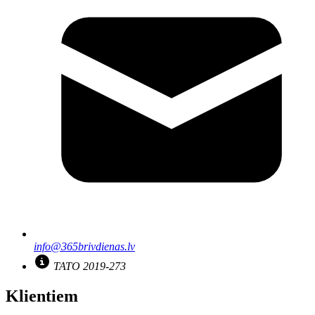
info@365brivdienas.lv
TATO 2019-273
Klientiem