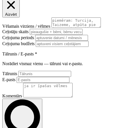
Aizvērt
Vēlamais virziens / vēlmes
Ceļotāju skaits
Ceļojuma periods
Ceļojuma budžets
Tālrunis / E-pasts
*
Norādiet vismaz vienu — tālruni vai e-pastu.
Tālrunis
E-pasts
Komentārs