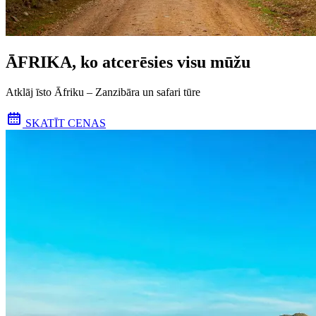
ĀFRIKA, ko atcerēsies visu mūžu
Atklāj īsto Āfriku – Zanzibāra un safari tūre
SKATĪT CENAS