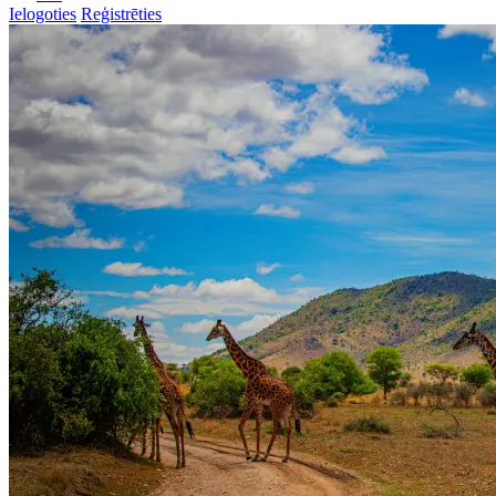
Ielogoties
Reģistrēties