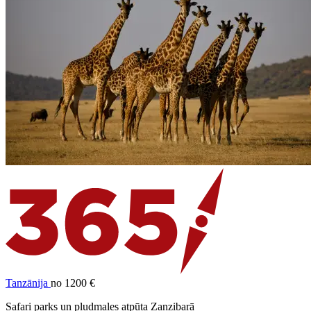
Tanzānija
no 1200 €
Safari parks un pludmales atpūta Zanzibarā