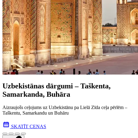
Uzbekistānas dārgumi – Taškenta,
Samarkanda, Buhāra
Aizraujošs ceļojums uz Uzbekistānu pa Lielā Zīda ceļa pēr­lēm –
Taškentu, Samarkandu un Buhāru
SKATĪT CENAS