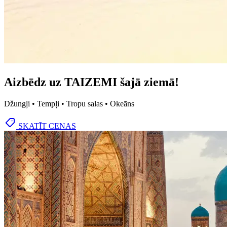
Aizbēdz uz TAIZEMI šajā ziemā!
Džungļi • Tempļi • Tropu salas • Okeāns
SKATĪT CENAS