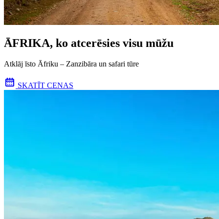
ĀFRIKA, ko atcerēsies visu mūžu
Atklāj īsto Āfriku – Zanzibāra un safari tūre
SKATĪT CENAS