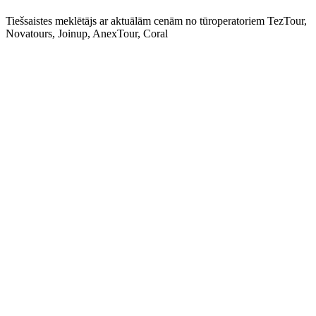
Tiešsaistes meklētājs ar aktuālām cenām no tūroperatoriem TezTour,
Novatours, Joinup, AnexTour, Coral