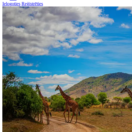
Ielogoties
Reģistrēties