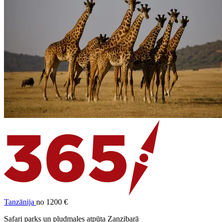
Tanzānija
no 1200 €
Safari parks un pludmales atpūta Zanzibarā