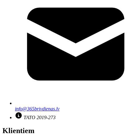
info@365brivdienas.lv
TATO 2019-273
Klientiem