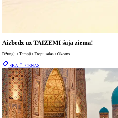
Aizbēdz uz TAIZEMI šajā ziemā!
Džungļi • Tempļi • Tropu salas • Okeāns
SKATĪT CENAS