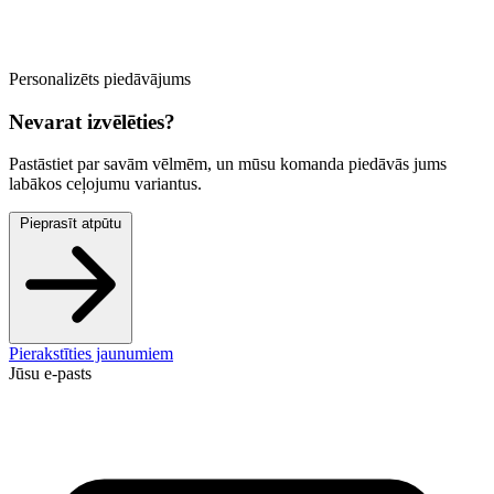
Personalizēts piedāvājums
Nevarat izvēlēties?
Pastāstiet par savām vēlmēm, un mūsu komanda piedāvās jums
labākos ceļojumu variantus.
Pieprasīt atpūtu
Pierakstīties jaunumiem
Jūsu e-pasts