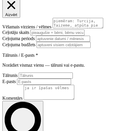
Aizvērt
Vēlamais virziens / vēlmes
Ceļotāju skaits
Ceļojuma periods
Ceļojuma budžets
Tālrunis / E-pasts
*
Norādiet vismaz vienu — tālruni vai e-pastu.
Tālrunis
E-pasts
Komentārs