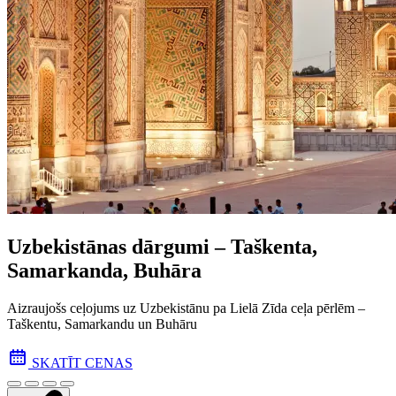
Uzbekistānas dārgumi – Taškenta,
Samarkanda, Buhāra
Aizraujošs ceļojums uz Uzbekistānu pa Lielā Zīda ceļa pēr­lēm –
Taškentu, Samarkandu un Buhāru
SKATĪT CENAS