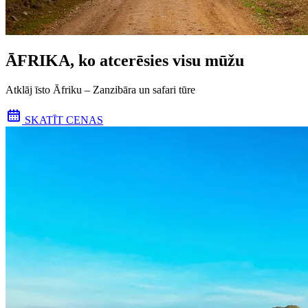
ĀFRIKA, ko atcerēsies visu mūžu
Atklāj īsto Āfriku – Zanzibāra un safari tūre
SKATĪT CENAS