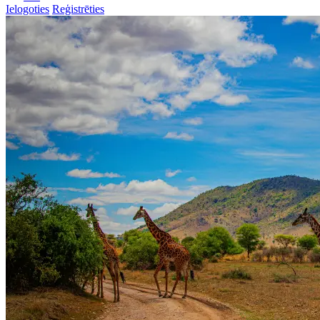
Ielogoties
Reģistrēties