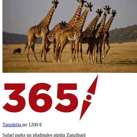
Tanzānija
no 1200 €
Safari parks un pludmales atpūta Zanzibarā