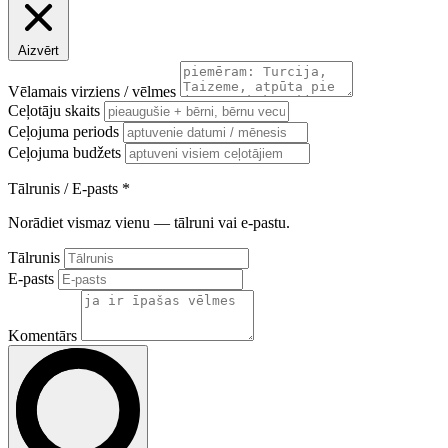
Aizvērt
Vēlamais virziens / vēlmes
Ceļotāju skaits
Ceļojuma periods
Ceļojuma budžets
Tālrunis / E-pasts
*
Norādiet vismaz vienu — tālruni vai e-pastu.
Tālrunis
E-pasts
Komentārs