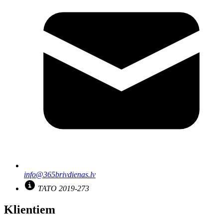
info@365brivdienas.lv
TATO 2019-273
Klientiem