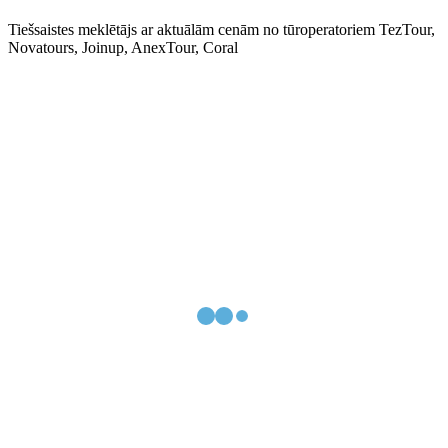
Tiešsaistes meklētājs ar aktuālām cenām no tūroperatoriem TezTour,
Novatours, Joinup, AnexTour, Coral