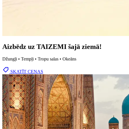
Aizbēdz uz TAIZEMI šajā ziemā!
Džungļi • Tempļi • Tropu salas • Okeāns
SKATĪT CENAS