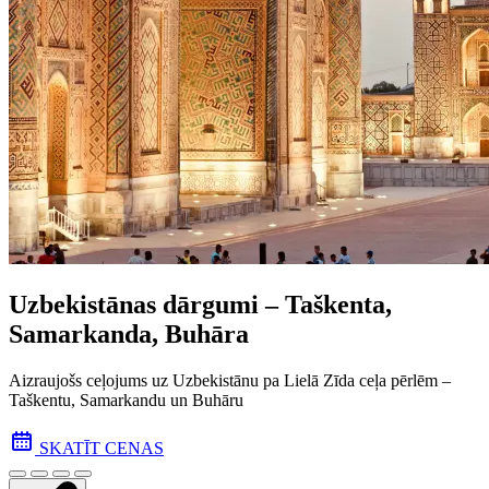
Uzbekistānas dārgumi – Taškenta,
Samarkanda, Buhāra
Aizraujošs ceļojums uz Uzbekistānu pa Lielā Zīda ceļa pēr­lēm –
Taškentu, Samarkandu un Buhāru
SKATĪT CENAS