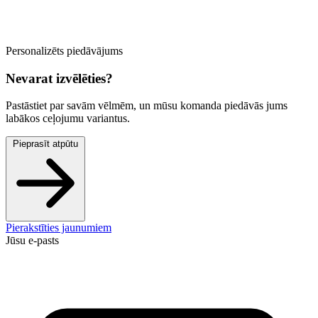
Personalizēts piedāvājums
Nevarat izvēlēties?
Pastāstiet par savām vēlmēm, un mūsu komanda piedāvās jums
labākos ceļojumu variantus.
Pieprasīt atpūtu
Pierakstīties jaunumiem
Jūsu e-pasts