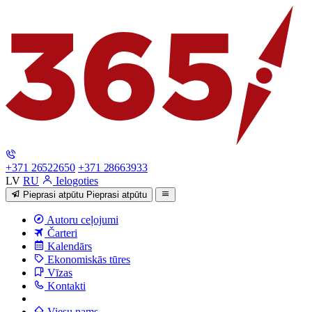
+371 26522650
+371 28663933
LV
RU
Ielogoties
Pieprasi atpūtu
Pieprasi atpūtu
Autoru ceļojumi
Čarteri
Kalendārs
Ekonomiskās tūres
Vīzas
Kontakti
Viesu nams