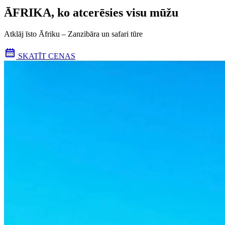
ĀFRIKA, ko atcerēsies visu mūžu
Atklāj īsto Āfriku – Zanzibāra un safari tūre
SKATĪT CENAS