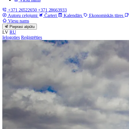
+371 26522650
+371 28663933
Autoru ceļojumi
Čarteri
Kalendārs
Ekonomiskās tūres
Viesu nams
Pieprasi atpūtu
LV
RU
Ielogoties
Reģistrēties