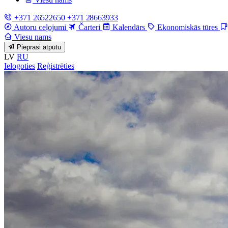
+371 26522650
+371 28663933
Autoru ceļojumi
Čarteri
Kalendārs
Ekonomiskās tūres
Viesu nams
Pieprasi atpūtu
LV
RU
Ielogoties
Reģistrēties