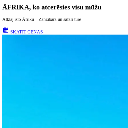
ĀFRIKA, ko atcerēsies visu mūžu
Atklāj īsto Āfriku – Zanzibāra un safari tūre
SKATĪT CENAS