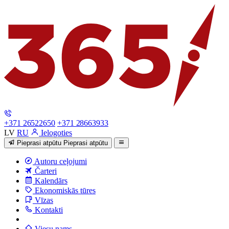
+371 26522650
+371 28663933
LV
RU
Ielogoties
Pieprasi atpūtu
Pieprasi atpūtu
Autoru ceļojumi
Čarteri
Kalendārs
Ekonomiskās tūres
Vīzas
Kontakti
Viesu nams