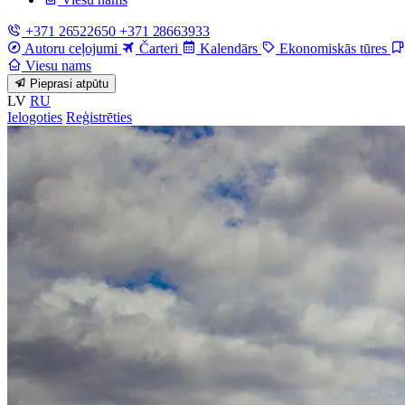
+371 26522650
+371 28663933
Autoru ceļojumi
Čarteri
Kalendārs
Ekonomiskās tūres
Viesu nams
Pieprasi atpūtu
LV
RU
Ielogoties
Reģistrēties