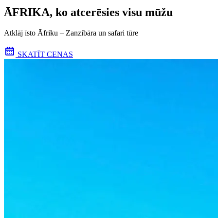
ĀFRIKA, ko atcerēsies visu mūžu
Atklāj īsto Āfriku – Zanzibāra un safari tūre
SKATĪT CENAS