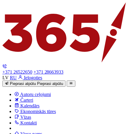
+371 26522650
+371 28663933
LV
RU
Ielogoties
Pieprasi atpūtu
Pieprasi atpūtu
Autoru ceļojumi
Čarteri
Kalendārs
Ekonomiskās tūres
Vīzas
Kontakti
Viesu nams