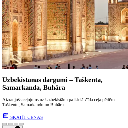
Uzbekistānas dārgumi – Taškenta,
Samarkanda, Buhāra
Aizraujošs ceļojums uz Uzbekistānu pa Lielā Zīda ceļa pēr­lēm –
Taškentu, Samarkandu un Buhāru
SKATĪT CENAS