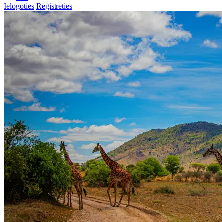
Ielogoties
Reģistrēties