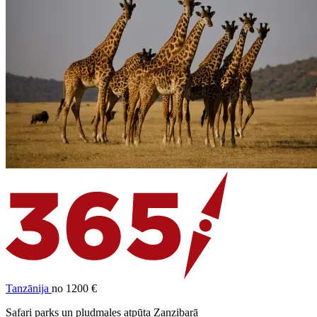
Tanzānija
no 1200 €
Safari parks un pludmales atpūta Zanzibarā