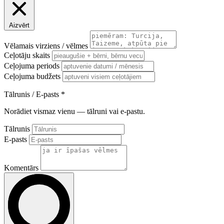
Aizvērt
Vēlamais virziens / vēlmes
Ceļotāju skaits
Ceļojuma periods
Ceļojuma budžets
Tālrunis / E-pasts
*
Norādiet vismaz vienu — tālruni vai e-pastu.
Tālrunis
E-pasts
Komentārs