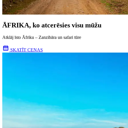
ĀFRIKA, ko atcerēsies visu mūžu
Atklāj īsto Āfriku – Zanzibāra un safari tūre
SKATĪT CENAS