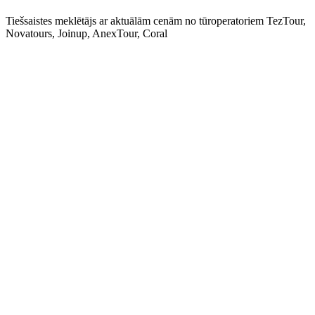
Tiešsaistes meklētājs ar aktuālām cenām no tūroperatoriem TezTour,
Novatours, Joinup, AnexTour, Coral