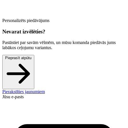
Personalizēts piedāvājums
Nevarat izvēlēties?
Pastāstiet par savām vēlmēm, un mūsu komanda piedāvās jums
labākos ceļojumu variantus.
Pieprasīt atpūtu
Pierakstīties jaunumiem
Jūsu e-pasts