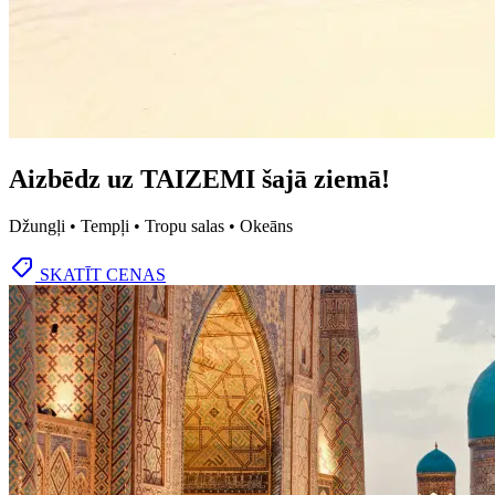
Aizbēdz uz TAIZEMI šajā ziemā!
Džungļi • Tempļi • Tropu salas • Okeāns
SKATĪT CENAS