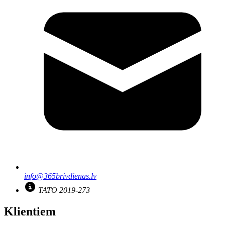
info@365brivdienas.lv
TATO 2019-273
Klientiem