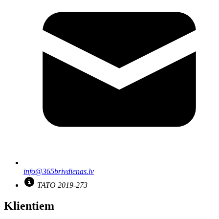
info@365brivdienas.lv
TATO 2019-273
Klientiem