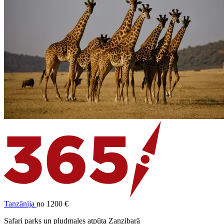
Tanzānija
no 1200 €
Safari parks un pludmales atpūta Zanzibarā