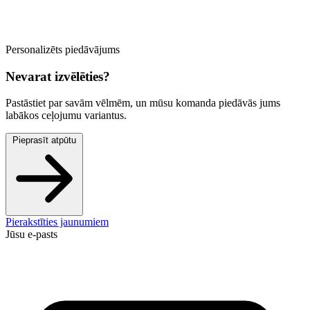
Personalizēts piedāvājums
Nevarat izvēlēties?
Pastāstiet par savām vēlmēm, un mūsu komanda piedāvās jums
labākos ceļojumu variantus.
Pieprasīt atpūtu
Pierakstīties jaunumiem
Jūsu e-pasts