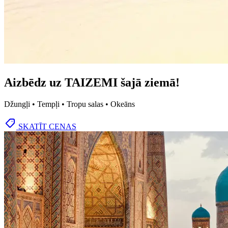
Aizbēdz uz TAIZEMI šajā ziemā!
Džungļi • Tempļi • Tropu salas • Okeāns
SKATĪT CENAS