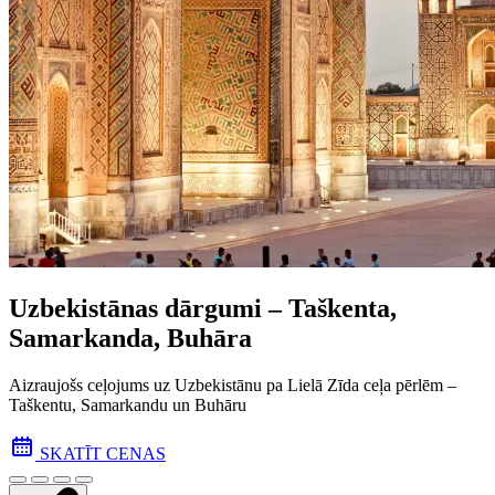
Uzbekistānas dārgumi – Taškenta,
Samarkanda, Buhāra
Aizraujošs ceļojums uz Uzbekistānu pa Lielā Zīda ceļa pēr­lēm –
Taškentu, Samarkandu un Buhāru
SKATĪT CENAS