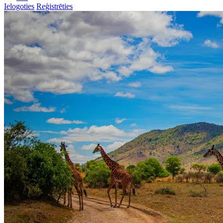
Ielogoties
Reģistrēties