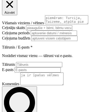
Aizvērt
Vēlamais virziens / vēlmes
Ceļotāju skaits
Ceļojuma periods
Ceļojuma budžets
Tālrunis / E-pasts
*
Norādiet vismaz vienu — tālruni vai e-pastu.
Tālrunis
E-pasts
Komentārs