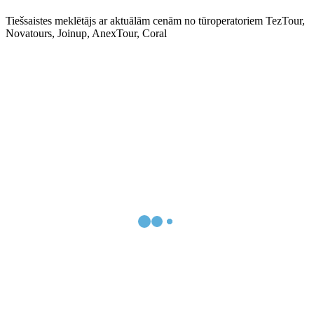
Tiešsaistes meklētājs ar aktuālām cenām no tūroperatoriem TezTour,
Novatours, Joinup, AnexTour, Coral