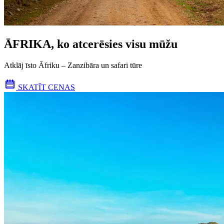
ĀFRIKA, ko atcerēsies visu mūžu
Atklāj īsto Āfriku – Zanzibāra un safari tūre
SKATĪT CENAS