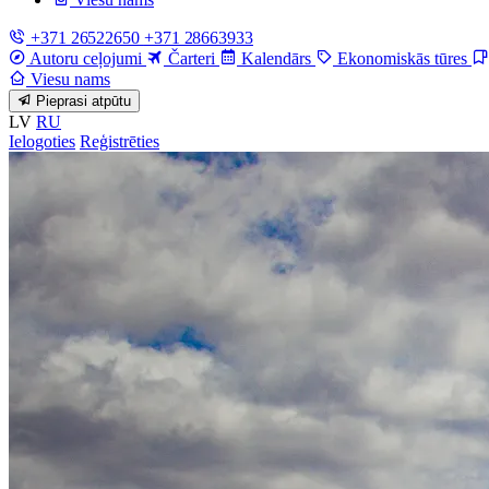
+371 26522650
+371 28663933
Autoru ceļojumi
Čarteri
Kalendārs
Ekonomiskās tūres
Viesu nams
Pieprasi atpūtu
LV
RU
Ielogoties
Reģistrēties