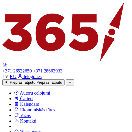
+371 26522650
+371 28663933
LV
RU
Ielogoties
Pieprasi atpūtu
Pieprasi atpūtu
Autoru ceļojumi
Čarteri
Kalendārs
Ekonomiskās tūres
Vīzas
Kontakti
Viesu nams