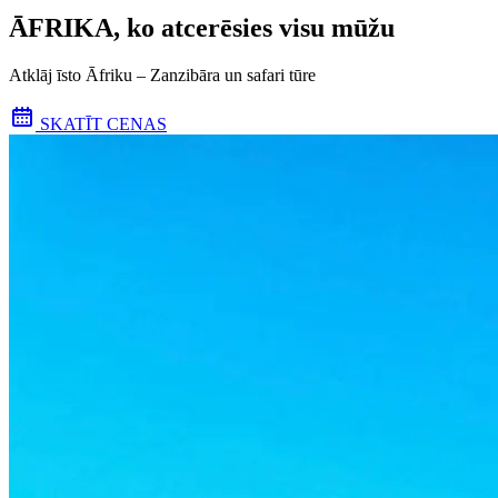
ĀFRIKA, ko atcerēsies visu mūžu
Atklāj īsto Āfriku – Zanzibāra un safari tūre
SKATĪT CENAS