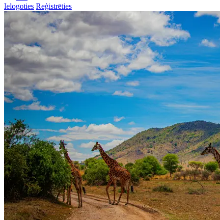
Ielogoties
Reģistrēties