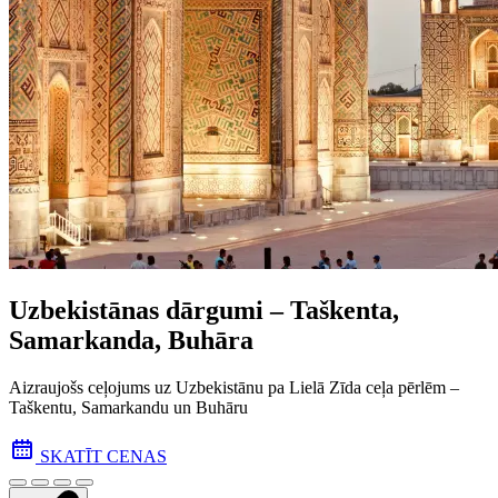
Uzbekistānas dārgumi – Taškenta,
Samarkanda, Buhāra
Aizraujošs ceļojums uz Uzbekistānu pa Lielā Zīda ceļa pēr­lēm –
Taškentu, Samarkandu un Buhāru
SKATĪT CENAS