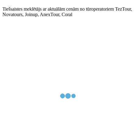
Tiešsaistes meklētājs ar aktuālām cenām no tūroperatoriem TezTour,
Novatours, Joinup, AnexTour, Coral