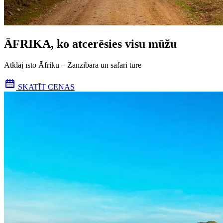
ĀFRIKA, ko atcerēsies visu mūžu
Atklāj īsto Āfriku – Zanzibāra un safari tūre
SKATĪT CENAS