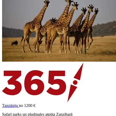
Tanzānija
no 1200 €
Safari parks un pludmales atpūta Zanzibarā