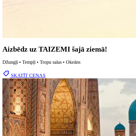
Aizbēdz uz TAIZEMI šajā ziemā!
Džungļi • Tempļi • Tropu salas • Okeāns
SKATĪT CENAS