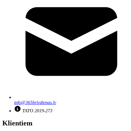
info@365brivdienas.lv
TATO 2019-273
Klientiem