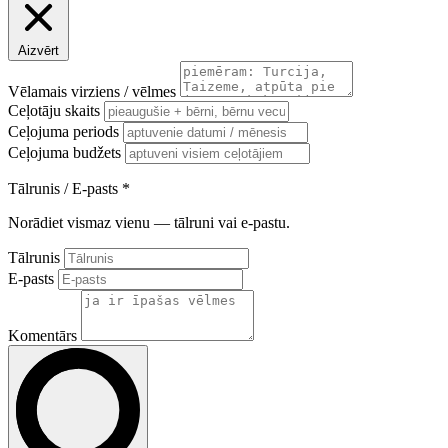
Aizvērt
Vēlamais virziens / vēlmes
Ceļotāju skaits
Ceļojuma periods
Ceļojuma budžets
Tālrunis / E-pasts
*
Norādiet vismaz vienu — tālruni vai e-pastu.
Tālrunis
E-pasts
Komentārs