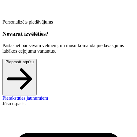
Personalizēts piedāvājums
Nevarat izvēlēties?
Pastāstiet par savām vēlmēm, un mūsu komanda piedāvās jums
labākos ceļojumu variantus.
Pieprasīt atpūtu
Pierakstīties jaunumiem
Jūsu e-pasts