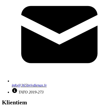
info@365brivdienas.lv
TATO 2019-273
Klientiem