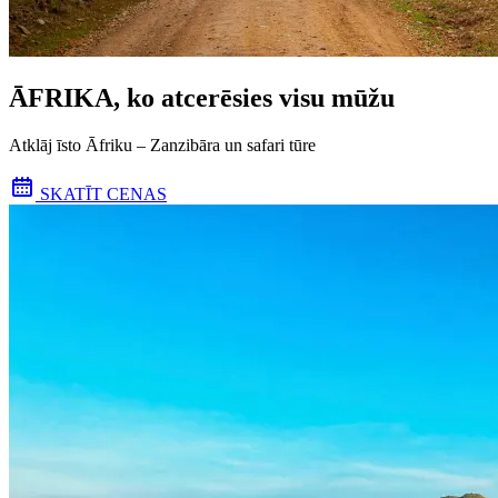
ĀFRIKA, ko atcerēsies visu mūžu
Atklāj īsto Āfriku – Zanzibāra un safari tūre
SKATĪT CENAS