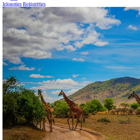
Ielogoties
Reģistrēties