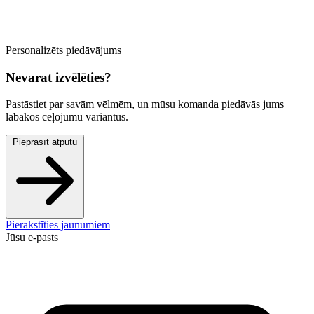
Personalizēts piedāvājums
Nevarat izvēlēties?
Pastāstiet par savām vēlmēm, un mūsu komanda piedāvās jums
labākos ceļojumu variantus.
Pieprasīt atpūtu
Pierakstīties jaunumiem
Jūsu e-pasts