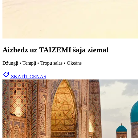
Aizbēdz uz TAIZEMI šajā ziemā!
Džungļi • Tempļi • Tropu salas • Okeāns
SKATĪT CENAS