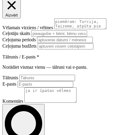
Aizvērt
Vēlamais virziens / vēlmes
Ceļotāju skaits
Ceļojuma periods
Ceļojuma budžets
Tālrunis / E-pasts
*
Norādiet vismaz vienu — tālruni vai e-pastu.
Tālrunis
E-pasts
Komentārs