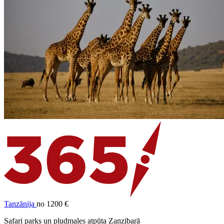
Tanzānija
no 1200 €
Safari parks un pludmales atpūta Zanzibarā