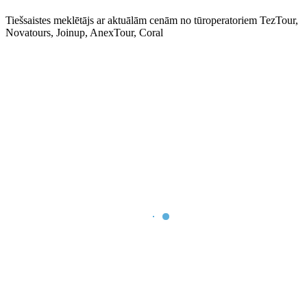
Tiešsaistes meklētājs ar aktuālām cenām no tūroperatoriem TezTour,
Novatours, Joinup, AnexTour, Coral