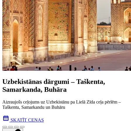
Uzbekistānas dārgumi – Taškenta,
Samarkanda, Buhāra
Aizraujošs ceļojums uz Uzbekistānu pa Lielā Zīda ceļa pēr­lēm –
Taškentu, Samarkandu un Buhāru
SKATĪT CENAS