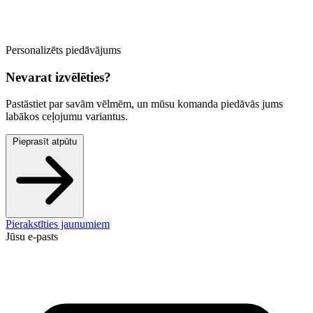
Personalizēts piedāvājums
Nevarat izvēlēties?
Pastāstiet par savām vēlmēm, un mūsu komanda piedāvās jums
labākos ceļojumu variantus.
Pieprasīt atpūtu
Pierakstīties jaunumiem
Jūsu e-pasts