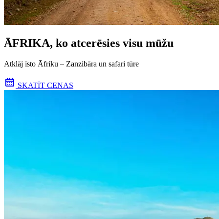
ĀFRIKA, ko atcerēsies visu mūžu
Atklāj īsto Āfriku – Zanzibāra un safari tūre
SKATĪT CENAS