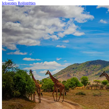
Ielogoties
Reģistrēties