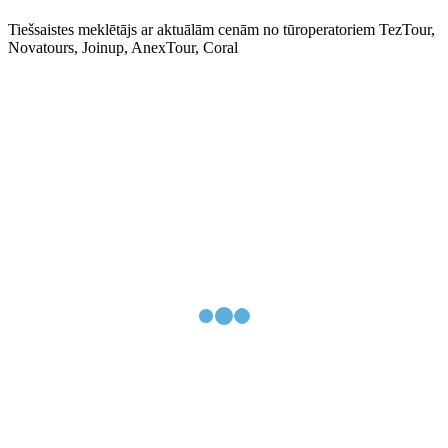
Tiešsaistes meklētājs ar aktuālām cenām no tūroperatoriem TezTour,
Novatours, Joinup, AnexTour, Coral