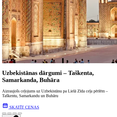
Uzbekistānas dārgumi – Taškenta,
Samarkanda, Buhāra
Aizraujošs ceļojums uz Uzbekistānu pa Lielā Zīda ceļa pēr­lēm –
Taškentu, Samarkandu un Buhāru
SKATĪT CENAS