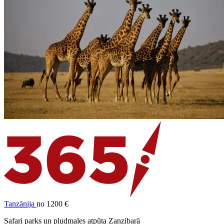
Tanzānija
no 1200 €
Safari parks un pludmales atpūta Zanzibarā