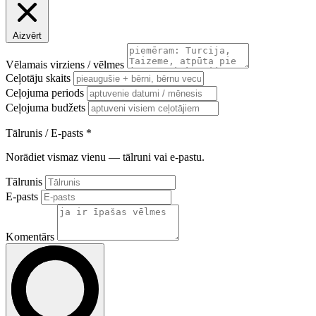
Aizvērt
Vēlamais virziens / vēlmes
Ceļotāju skaits
Ceļojuma periods
Ceļojuma budžets
Tālrunis / E-pasts
*
Norādiet vismaz vienu — tālruni vai e-pastu.
Tālrunis
E-pasts
Komentārs