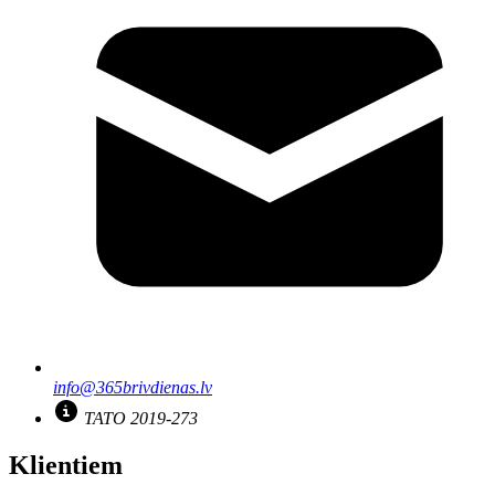
info@365brivdienas.lv
TATO 2019-273
Klientiem