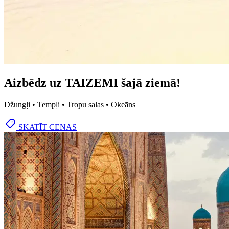
Aizbēdz uz TAIZEMI šajā ziemā!
Džungļi • Tempļi • Tropu salas • Okeāns
SKATĪT CENAS