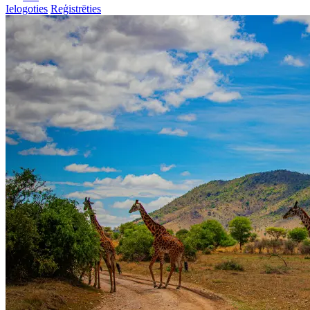
Ielogoties
Reģistrēties