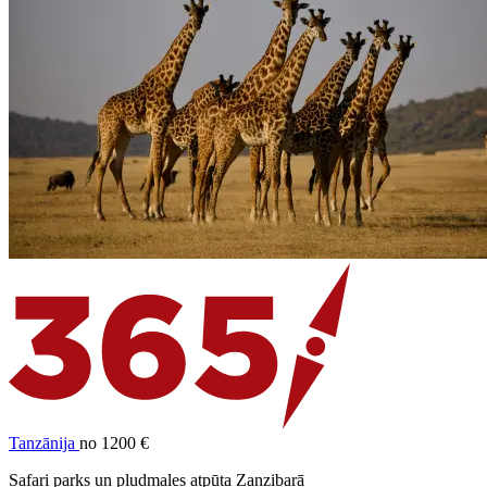
Tanzānija
no 1200 €
Safari parks un pludmales atpūta Zanzibarā