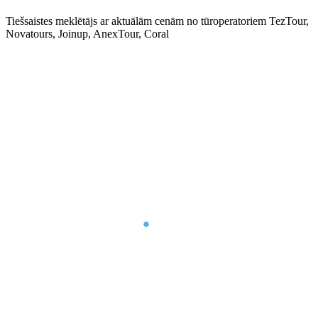
Tiešsaistes meklētājs ar aktuālām cenām no tūroperatoriem TezTour,
Novatours, Joinup, AnexTour, Coral