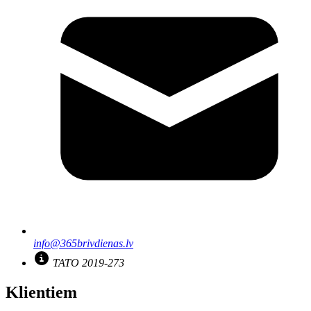
info@365brivdienas.lv
TATO 2019-273
Klientiem