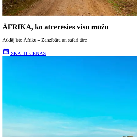
ĀFRIKA, ko atcerēsies visu mūžu
Atklāj īsto Āfriku – Zanzibāra un safari tūre
SKATĪT CENAS