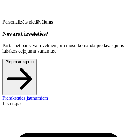
Personalizēts piedāvājums
Nevarat izvēlēties?
Pastāstiet par savām vēlmēm, un mūsu komanda piedāvās jums
labākos ceļojumu variantus.
Pieprasīt atpūtu
Pierakstīties jaunumiem
Jūsu e-pasts