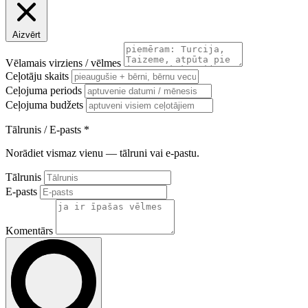
Aizvērt
Vēlamais virziens / vēlmes
Ceļotāju skaits
Ceļojuma periods
Ceļojuma budžets
Tālrunis / E-pasts
*
Norādiet vismaz vienu — tālruni vai e-pastu.
Tālrunis
E-pasts
Komentārs