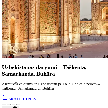
Uzbekistānas dārgumi – Taškenta,
Samarkanda, Buhāra
Aizraujošs ceļojums uz Uzbekistānu pa Lielā Zīda ceļa pēr­lēm –
Taškentu, Samarkandu un Buhāru
SKATĪT CENAS