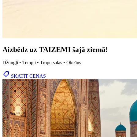
Aizbēdz uz TAIZEMI šajā ziemā!
Džungļi • Tempļi • Tropu salas • Okeāns
SKATĪT CENAS